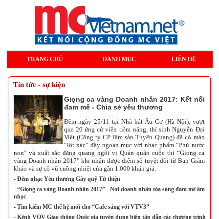
TRANG CHỦ
DANH MỤC
LIÊN HỆ
Tin tức - sự kiện
Giọng ca vàng Doanh nhân 2017: Kết nối
đam mê - Chia sẻ yêu thương
Đêm ngày 25/11 tại Nhà hát Âu Cơ (Hà Nội), vượt
qua 20 ứng cử viên tiềm năng, thí sinh Nguyễn Đại
Việt (Công ty CP lâm sản Tuyên Quang) đã có màn
“lột xác” đầy ngoạn mục với nhạc phẩm “Phú nước
non” và xuất sắc đăng quang ngôi vị Quán quân cuộc thi “Giọng ca
vàng Doanh nhân 2017” khi nhận được điểm số tuyệt đối từ Ban Giám
khảo và sự cổ vũ cuồng nhiệt của gần 1.000 khán giả.
-
Đêm nhạc Yêu thương Gây quỹ Từ thiện
-
“Giọng ca vàng Doanh nhân 2017” - Nơi doanh nhân tỏa sáng đam mê âm
nhạc
-
Tìm kiếm MC thế hệ mới cho “Cafe sáng với VTV3”
-
Kênh VOV Giao thông Quốc gia tuyển dụng biên tập dẫn các chương trình