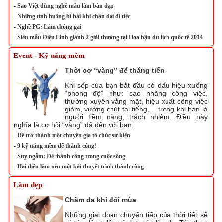
-
Sao Việt dùng nghề mẫu làm bàn đạp
-
Những tình huống bi hài khi chân dài đi tiệc
-
Nghề PG: Lắm chông gai
-
Siêu mẫu Diệu Linh giành 2 giải thưởng tại Hoa hậu du lịch quốc tế 2014
Event - Kỹ năng mềm
Thời cơ “vàng” để thăng tiến
Khi sếp của bạn bắt đầu có dấu hiệu xuống
“phong độ” như: sao nhãng công việc,
thường xuyên vắng mặt, hiệu xuất công việc
giảm, vướng chút tai tiếng,… trong khi bạn là
người tiềm năng, trách nhiệm. Điều này
nghĩa là cơ hội “vàng” đã đến với bạn.
-
Để trở thành một chuyên gia tổ chức sự kiện
-
9 kỹ năng mềm để thành công!
-
Suy ngẫm: Để thành công trong cuộc sống
-
Hai điều làm nên một bài thuyết trình thành công
Làm đẹp
Chăm da khi đổi mùa
Những giai đoạn chuyển tiếp của thời tiết sẽ