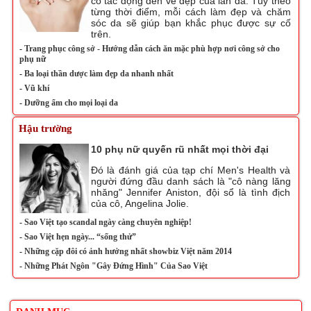
có tác động đến vẻ đẹp của làn da. Tùy theo
từng thời điểm, mỗi cách làm đẹp và chăm
sóc da sẽ giúp bạn khắc phục được sự cố
trên.
-
Trang phục công sở - Hướng dẫn cách ăn mặc phù hợp nơi công sở cho
phụ nữ
-
Ba loại thần dược làm đẹp da nhanh nhất
-
Vũ khí
-
Dưỡng ẩm cho mọi loại da
Hậu trường
10 phụ nữ quyến rũ nhất mọi thời đại
Đó là đánh giá của tạp chí Men's Health và
người đứng đầu danh sách là "cô nàng lăng
nhăng" Jennifer Aniston, đội sổ là tình địch
của cô, Angelina Jolie.
-
Sao Việt tạo scandal ngày càng chuyên nghiệp!
-
Sao Việt hẹn ngày... “sống thử”
-
Những cặp đôi có ảnh hưởng nhất showbiz Việt năm 2014
-
Những Phát Ngôn "Gây Đứng Hình" Của Sao Việt