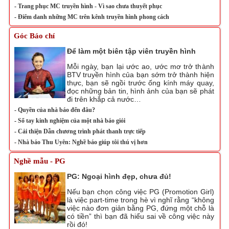
-
Trang phục MC truyền hình - Vì sao chưa thuyết phục
-
Điểm danh những MC trên kênh truyền hình phong cách
Góc Báo chí
Để làm một biên tập viên truyền hình
Mỗi ngày, bạn lại ước ao, ước mơ trở thành
BTV truyền hình của bạn sớm trở thành hiện
thực, bạn sẽ ngồi trước ống kính máy quay,
đọc những bản tin, hình ảnh của bạn sẽ phát
đi trên khắp cả nước…
-
Quyền của nhà báo đến đâu?
-
Sổ tay kinh nghiệm của một nhà báo giỏi
-
Cải thiện Dẫn chương trình phát thanh trực tiếp
-
Nhà báo Thu Uyên: Nghề báo giúp tôi thú vị hơn
Nghề mẫu - PG
PG: Ngoại hình đẹp, chưa đủ!
Nếu bạn chọn công việc PG (Promotion Girl)
là việc part-time trong hè vì nghĩ rằng “không
việc nào đơn giản bằng PG, đứng một chỗ là
có tiền” thì bạn đã hiểu sai về công việc này
rồi đó!