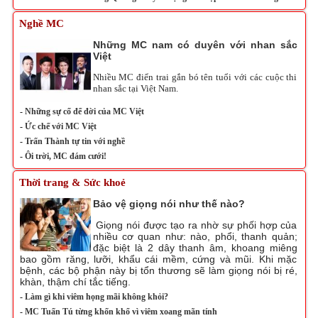
Nghề MC
Những MC nam có duyên với nhan sắc
Việt
Nhiều MC điển trai gắn bó tên tuổi với các cuộc thi
nhan sắc tại Việt Nam.
-
Những sự cố để đời của MC Việt
-
Ức chế với MC Việt
-
Trấn Thành tự tin với nghề
-
Ôi trời, MC đám cưới!
Thời trang & Sức khoẻ
Bảo vệ giọng nói như thế nào?
Giọng nói được tạo ra nhờ sự phối hợp của
nhiều cơ quan như: nào, phổi, thanh quản;
đặc biệt là 2 dây thanh âm, khoang miêng
bao gồm răng, lưỡi, khẩu cái mềm, cứng và mũi. Khi mặc
bệnh, các bộ phận này bị tổn thương sẽ làm giọng nói bị ré,
khàn, thậm chí tắc tiếng.
-
Làm gì khi viêm họng mãi không khỏi?
-
MC Tuấn Tú từng khốn khổ vì viêm xoang mãn tính