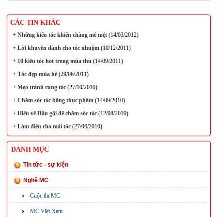
CÁC TIN KHÁC
+
Những kiểu tóc khiến chàng mê mệt
(14/03/2012)
+
Lời khuyên dành cho tóc nhuộm
(10/12/2011)
+
10 kiểu tóc hot trong mùa thu
(14/09/2011)
+
Tóc đẹp mùa hè
(29/06/2011)
+
Mẹo tránh rụng tóc
(27/10/2010)
+
Chăm sóc tóc bằng thực phẩm
(14/09/2010)
+
Hiểu về Dầu gội để chăm sóc tóc
(12/08/2010)
+
Làm điệu cho mái tóc
(27/06/2010)
DANH MỤC
Tin tức - sự kiện
Nghề MC
Cuộc thi MC
MC Việt Nam