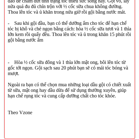
đáo để chấm dứt tình trạng tóc thiếu sức sống này. Gọt vỏ, lấy
nửa quả đu đủ chín trộn với ½ cốc sữa chua không đường.
Thoa lên tóc và ủ khăn trong nửa giờ rồi gội bằng nước mát.
- Sau khi gội đầu, bạn có thể dưỡng ẩm cho tóc để hạn chế
tóc bị khô và chẻ ngọn bằng cách: hòa ½ cốc sữa tươi và 1 thìa
lớn kem rồi quấy đều. Thoa lên tóc và ủ trong khăn 15 phút rồi
gội bằng nước ấm
- Hòa ½ cốc sữa đông và 1 thìa lớn mật ong, bôi lên tóc từ
gốc tới ngọn. Gội sạch sau 20 phút bạn sẽ có mái tóc bóng và
mượt.
Ngoài ra bạn có thể chọn mua những loại dầu gội có chiết xuất
từ sữa, mật ong hay dầu dừa để sử dụng thường xuyên, giúp
hạn chế rụng tóc và cung cấp dưỡng chất cho tóc khỏe.
Theo Vzone