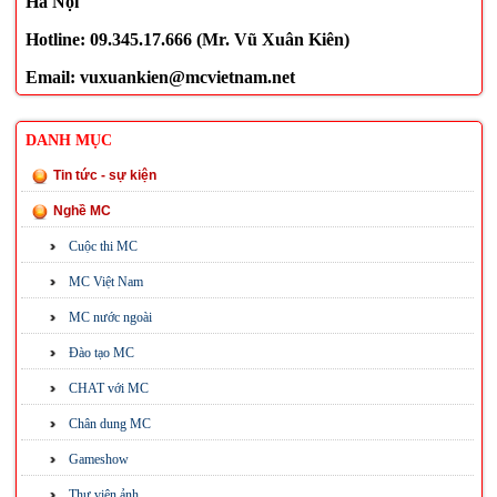
Hà Nội
Hotline: 09.345.17.666 (Mr. Vũ Xuân Kiên)
Email:
vuxuankien@mcvietnam.net
DANH MỤC
Tin tức - sự kiện
Nghề MC
Cuộc thi MC
MC Việt Nam
MC nước ngoài
Đào tạo MC
CHAT với MC
Chân dung MC
Gameshow
Thư viện ảnh