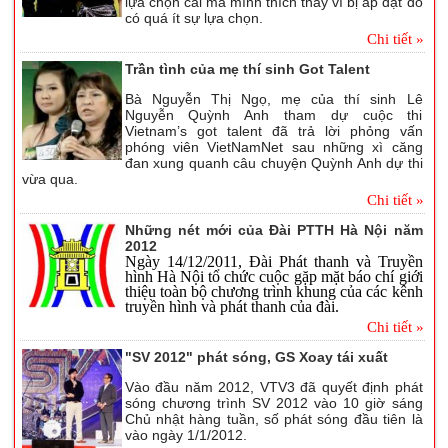
lựa chọn cái mà mình thích thay vì bị áp đặt do
có quá ít sự lựa chọn.
Chi tiết »
Trần tình của mẹ thí sinh Got Talent
Bà Nguyễn Thị Ngọ, mẹ của thí sinh Lê
Nguyễn Quỳnh Anh tham dự cuộc thi
Vietnam’s got talent đã trả lời phỏng vấn
phóng viên VietNamNet sau những xì căng
đan xung quanh câu chuyện Quỳnh Anh dự thi
vừa qua.
Chi tiết »
Những nét mới của Đài PTTH Hà Nội năm
2012
Ngày 14/12/2011, Đài Phát thanh và Truyền
hình Hà Nội tổ chức cuộc gặp mặt báo chí giới
thiệu toàn bộ chương trình khung của các kênh
truyền hình và phát thanh của đài.
Chi tiết »
"SV 2012" phát sóng, GS Xoay tái xuất
Vào đầu năm 2012, VTV3 đã quyết định phát
sóng chương trình SV 2012 vào 10 giờ sáng
Chủ nhật hàng tuần, số phát sóng đầu tiên là
vào ngày 1/1/2012.