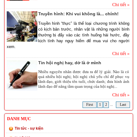
Chi tiết »
Truyền hình: Khi vui không là... chính!
Truyền hình “thực” là thể loại chương trình không
có kịch bản trước, nhân vật là những người bình
thường bị đẩy vào các tình huống hài hước, đầy
kịch tính hay nguy hiểm để mua vui cho người
xem.
Chi tiết »
Tin hội nghị hay, dở là ở mình
Nhiều nguyên nhân được đưa ra để lý giải. Nào là có
quá nhiều hội nghị; hội nghị chủ yếu chỉ để phục vụ
lãnh đạo, giới thiệu tên tuổi, chức danh; đưa hình ảnh
lãnh đạo để nâng tầm quan trọng của hội nghị...
Chi tiết »
First
1
2
...
Last
DANH MỤC
Tin tức - sự kiện