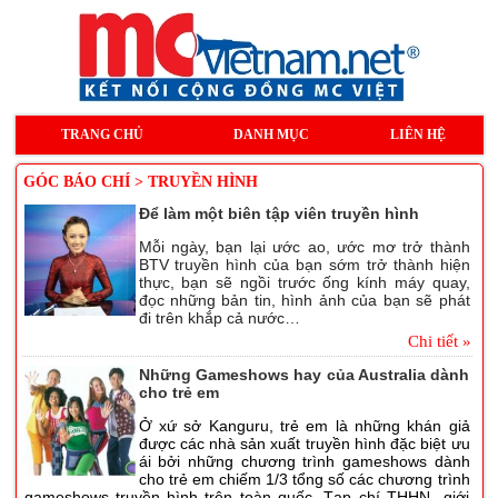
TRANG CHỦ
DANH MỤC
LIÊN HỆ
GÓC BÁO CHÍ > TRUYỀN HÌNH
Để làm một biên tập viên truyền hình
Mỗi ngày, bạn lại ước ao, ước mơ trở thành
BTV truyền hình của bạn sớm trở thành hiện
thực, bạn sẽ ngồi trước ống kính máy quay,
đọc những bản tin, hình ảnh của bạn sẽ phát
đi trên khắp cả nước…
Chi tiết »
Những Gameshows hay của Australia dành
cho trẻ em
Ở xứ sở Kanguru, trẻ em là những khán giả
được các nhà sản xuất truyền hình đặc biệt ưu
ái bởi những chương trình gameshows dành
cho trẻ em chiếm 1/3 tổng số các chương trình
gameshows truyền hình trên toàn quốc. Tạp chí THHN giới