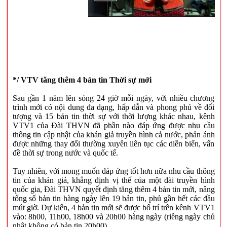
*/ VTV tăng thêm 4 bản tin Thời sự mới
Sau gần 1 năm lên sóng 24 giờ mỗi ngày, với nhiều chương
trình mới có nội dung đa dạng, hấp dẫn và phong phú về đối
tượng và 15 bản tin thời sự với thời lượng khác nhau, kênh
VTV1 của Đài THVN đã phần nào đáp ứng được nhu cầu
thông tin cập nhật của khán giả truyền hình cả nước, phản ánh
được những thay đổi thường xuyên liên tục các diễn biến, vấn
đề thời sự trong nước và quốc tế.
Tuy nhiên, với mong muốn đáp ứng tốt hơn nữa nhu cầu thông
tin của khán giả, khẳng định vị thế của một đài truyền hình
quốc gia, Đài THVN quyết định tăng thêm 4 bản tin mới, nâng
tổng số bản tin hàng ngày lên 19 bản tin, phủ gần hết các đầu
mút giờ. Dự kiến, 4 bản tin mới sẽ được bố trí trên kênh VTV1
vào: 8h00, 11h00, 18h00 và 20h00 hàng ngày (riêng ngày chủ
nhật không có bản tin 20h00).