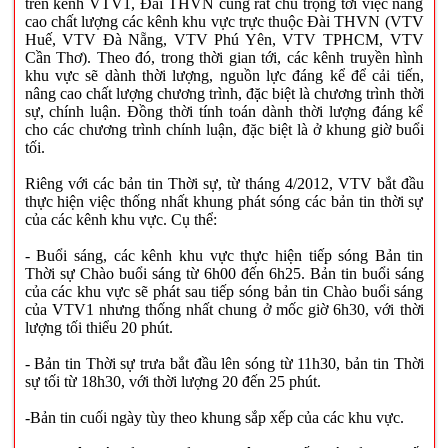
trên kênh VTV1, Đài THVN cũng rất chú trọng tới việc nâng
cao chất lượng các kênh khu vực trực thuộc Đài THVN (VTV
Huế, VTV Đà Nẵng, VTV Phú Yên, VTV TPHCM, VTV
Cần Thơ). Theo đó, trong thời gian tới, các kênh truyền hình
khu vực sẽ dành thời lượng, nguồn lực đáng kể để cải tiến,
nâng cao chất lượng chương trình, đặc biệt là chương trình thời
sự, chính luận. Đồng thời tính toán dành thời lượng đáng kể
cho các chương trình chính luận, đặc biệt là ở khung giờ buổi
tối.
Riêng với các bản tin Thời sự, từ tháng 4/2012, VTV bắt đầu
thực hiện việc thống nhất khung phát sóng các bản tin thời sự
của các kênh khu vực. Cụ thể:
- Buổi sáng, các kênh khu vực thực hiện tiếp sóng Bản tin
Thời sự Chào buổi sáng từ 6h00 đến 6h25. Bản tin buổi sáng
của các khu vực sẽ phát sau tiếp sóng bản tin Chào buổi sáng
của VTV1 nhưng thống nhất chung ở mốc giờ 6h30, với thời
lượng tối thiểu 20 phút.
- Bản tin Thời sự trưa bắt đầu lên sóng từ 11h30, bản tin Thời
sự tối từ 18h30, với thời lượng 20 đến 25 phút.
-Bản tin cuối ngày tùy theo khung sắp xếp của các khu vực.