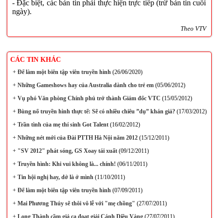
- Đặc biệt, các bản tin phải thực hiện trực tiếp (trừ bản tin cuối
ngày).
Theo VTV
CÁC TIN KHÁC
+
Để làm một biên tập viên truyền hình
(26/06/2020)
+
Những Gameshows hay của Australia dành cho trẻ em
(05/06/2012)
+
Vụ phó Văn phòng Chính phủ trở thành Giám đốc VTC
(15/05/2012)
+
Bùng nổ truyền hình thực tế: Sẽ có nhiều chiêu ”dụ” khán giả?
(17/03/2012)
+
Trần tình của mẹ thí sinh Got Talent
(16/02/2012)
+
Những nét mới của Đài PTTH Hà Nội năm 2012
(15/12/2011)
+
"SV 2012" phát sóng, GS Xoay tái xuất
(09/12/2011)
+
Truyền hình: Khi vui không là... chính!
(06/11/2011)
+
Tin hội nghị hay, dở là ở mình
(11/10/2011)
+
Để làm một biên tập viên truyền hình
(07/09/2011)
+
Mai Phương Thúy sẽ thôi vô lễ với "mẹ chồng"
(27/07/2011)
+
Long Thành cầm giả ca đoạt giải Cánh Diều Vàng
(27/07/2011)