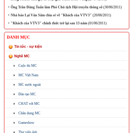
+
Ông Trần Đăng Tuấn làm Phó Chủ tịch Hội truyền thông số
(30/06/2011)
+
Nhà báo Lại Văn Sâm chia sẻ về "Khách của VTV3"
(20/06/2011)
+
"Khách của VTV3" chính thức trở lại sau 13 năm
(01/06/2011)
DANH MỤC
Tin tức - sự kiện
Nghề MC
Cuộc thi MC
MC Việt Nam
MC nước ngoài
Đào tạo MC
CHAT với MC
Chân dung MC
Gameshow
Thư viện ảnh