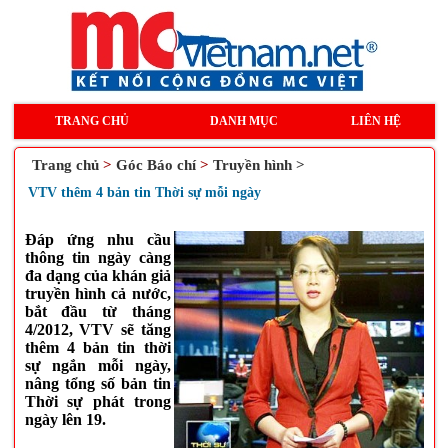
TRANG CHỦ
DANH MỤC
LIÊN HỆ
Trang chủ
>
Góc Báo chí
>
Truyền hình >
VTV thêm 4 bản tin Thời sự mỗi ngày
Đáp ứng nhu cầu
thông tin ngày càng
đa dạng của khán giả
truyền hình cả nước,
bắt đầu từ tháng
4/2012, VTV sẽ tăng
thêm 4 bản tin thời
sự ngắn mỗi ngày,
nâng tổng số bản tin
Thời sự phát trong
ngày lên 19.