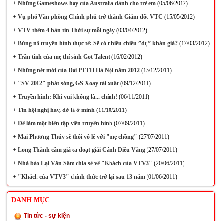
+
Những Gameshows hay của Australia dành cho trẻ em
(05/06/2012)
+
Vụ phó Văn phòng Chính phủ trở thành Giám đốc VTC
(15/05/2012)
+
VTV thêm 4 bản tin Thời sự mỗi ngày
(03/04/2012)
+
Bùng nổ truyền hình thực tế: Sẽ có nhiều chiêu ”dụ” khán giả?
(17/03/2012)
+
Trần tình của mẹ thí sinh Got Talent
(16/02/2012)
+
Những nét mới của Đài PTTH Hà Nội năm 2012
(15/12/2011)
+
"SV 2012" phát sóng, GS Xoay tái xuất
(09/12/2011)
+
Truyền hình: Khi vui không là... chính!
(06/11/2011)
+
Tin hội nghị hay, dở là ở mình
(11/10/2011)
+
Để làm một biên tập viên truyền hình
(07/09/2011)
+
Mai Phương Thúy sẽ thôi vô lễ với "mẹ chồng"
(27/07/2011)
+
Long Thành cầm giả ca đoạt giải Cánh Diều Vàng
(27/07/2011)
+
Nhà báo Lại Văn Sâm chia sẻ về "Khách của VTV3"
(20/06/2011)
+
"Khách của VTV3" chính thức trở lại sau 13 năm
(01/06/2011)
DANH MỤC
Tin tức - sự kiện