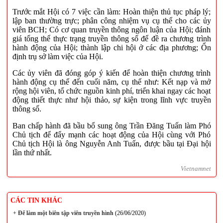
Trước mắt Hội có 7 việc cần làm: Hoàn thiện thủ tục pháp lý;
lập ban thường trực; phân công nhiệm vụ cụ thể cho các ủy
viên BCH; Có cơ quan truyền thông ngôn luận của Hội; đánh
giá tổng thể thực trạng truyền thông số để đề ra chương trình
hành động của Hội; thành lập chi hội ở các địa phương; Ổn
định trụ sở làm việc của Hội.
Các ủy viên đã đóng góp ý kiến để hoàn thiện chương trình
hành động cụ thể đến cuối năm, cụ thể như: Kết nạp và mở
rộng hội viên, tổ chức nguồn kinh phí, triển khai ngay các hoạt
động thiết thực như hội thảo, sự kiện trong lĩnh vực truyền
thông số.
Ban chấp hành đã bầu bổ sung ông Trần Đăng Tuấn làm Phó
Chủ tịch để đẩy mạnh các hoạt động của Hội cùng với Phó
Chủ tịch Hội là ông Nguyễn Anh Tuấn, được bầu tại Đại hội
lần thứ nhất.
Vietnamnet
CÁC TIN KHÁC
+
Để làm một biên tập viên truyền hình
(26/06/2020)