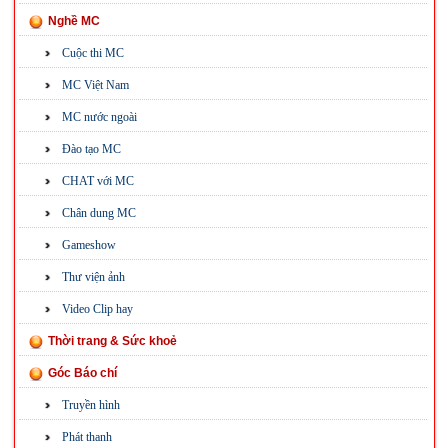
Nghề MC
Cuộc thi MC
MC Việt Nam
MC nước ngoài
Đào tạo MC
CHAT với MC
Chân dung MC
Gameshow
Thư viện ảnh
Video Clip hay
Thời trang & Sức khoẻ
Góc Báo chí
Truyền hình
Phát thanh