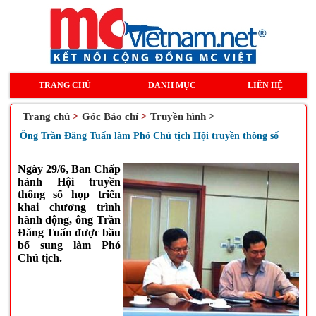
TRANG CHỦ
DANH MỤC
LIÊN HỆ
Trang chủ
>
Góc Báo chí
>
Truyền hình >
Ông Trần Đăng Tuấn làm Phó Chủ tịch Hội truyền thông số
Ngày 29/6, Ban Chấp
hành Hội truyền
thông số họp triển
khai chương trình
hành động, ông Trần
Đăng Tuấn được bầu
bổ sung làm Phó
Chủ tịch.