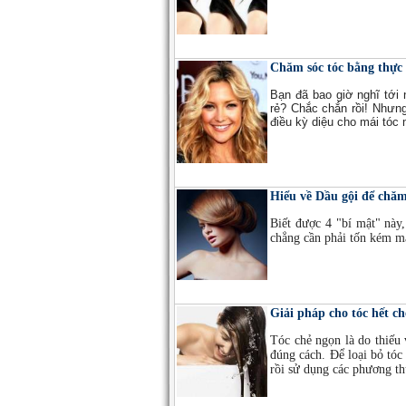
Chăm sóc tóc bằng thự
Bạn đã bao giờ nghĩ tớ
rẻ? Chắc chắn rồi! Nhưn
điều kỳ diệu cho mái tóc
Hiểu về Dầu gội để chăm
Biết được 4 "bí mật" này,
chẳng cần phải tốn kém m
Giải pháp cho tóc hết c
Tóc chẻ ngọn là do thiếu
đúng cách. Để loại bỏ tóc 
rồi sử dụng các phương th