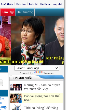
Giới thiệu
Diễn đàn
Liên hệ
Đặt làm trang chủ
Làm đẹp
Hậu trường
N
Powered by
Translate
TIN MỚI NHẤT
Những MC nam có duyên
với nhan sắc Việt
Bảo vệ giọng nói như thế
Sâm
;
nào?
n
;
hang
;
Thời cơ “vàng” để thăng