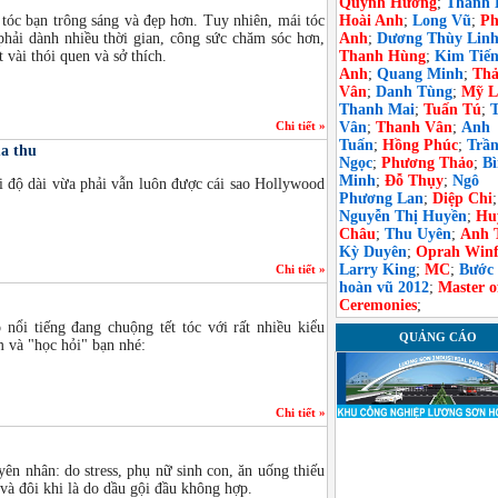
Quỳnh Hương
;
Thanh 
tóc bạn trông sáng và đẹp hơn. Tuy nhiên, mái tóc
Hoài Anh
;
Long Vũ
;
Ph
hải dành nhiều thời gian, công sức chăm sóc hơn,
Anh
;
Dương Thùy Lin
 vài thói quen và sở thích.
Thanh Hùng
;
Kim Tiế
Anh
;
Quang Minh
;
Th
Vân
;
Danh Tùng
;
Mỹ L
Thanh Mai
;
Tuấn Tú
;
Chi tiết »
Vân
;
Thanh Vân
;
Anh
Tuấn
;
Hồng Phúc
;
Trầ
ùa thu
Ngọc
;
Phương Thảo
;
B
Minh
;
Đỗ Thụy
;
Ngô
i độ dài vừa phải vẫn luôn được cái sao Hollywood
Phương Lan
;
Diệp Chi
;
Nguyễn Thị Huyền
;
Hu
Châu
;
Thu Uyên
;
Anh 
Kỳ Duyên
;
Oprah Winf
Larry King
;
MC
;
Bước
Chi tiết »
hoàn vũ 2012
;
Master o
Ceremonies
;
 nổi tiếng đang chuộng tết tóc với rất nhiều kiểu
QUẢNG CÁO
 và "học hỏi" bạn nhé:
Chi tiết »
yên nhân: do stress, phụ nữ sinh con, ăn uống thiếu
 và đôi khi là do dầu gội đầu không hợp.