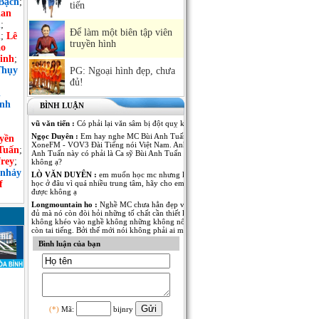
Bạch
;
tiến
an
h
;
Để làm một biên tập viên
n
;
Lê
truyền hình
ảo
inh
;
Thụy
PG: Ngoại hình đẹp, chưa
đủ!
n
ình
BÌNH LUẬN
vũ văn tiến :
Có phải lại văn sâm bị đột quỵ không
Ngọc Duyên :
Em hay nghe MC Bùi Anh Tuấn dẫn Kênh
yền
XoneFM - VOV3 Đài Tiếng nói Việt Nam. Anh MC Bùi
Tuấn
;
Anh Tuấn này có phải là Ca sỹ Bùi Anh Tuấn - The Voice
rey
;
không ạ?
 nhảy
LÒ VĂN DUYÊN :
em muốn học mc nhưng không biết
f
học ở đâu vì quá nhiều trung tâm, hãy cho em lời khuyên
được không ạ
Longmountain ho :
Nghề MC chưa hẳn đẹp và nổi tiếng là
đủ mà nó còn đòi hỏi những tố chất cần thiết khác. nếu
không khéo vào nghề không những không nổi tiếng mà
còn tai tiếng. Bởi thế mới nói không phải ai muốn làm MC
cũng được.
Bình luận của bạn
Anh Kim :
Em muốn có thêm thông tin về MC Thái Dương
của Đài PT-TH Long An. Anh ấy dẫn rất nhiều thể loại
chương trình từ thời sự đến giải trí đều rất thu hút. Mong
MC Việt Nam cho em biết thêm nhiều thông tin của anh
MC này!
Ngô Thu Thủy :
Mỗi người một vẻ, 10 phân vẹn...9.5 :).
Mỗi người đã thể hiện rất tốt trong vị trí của mình! Chúc
(*)
Mã:
bijnry
các anh chị thành công và cố gắng hơn nữa trong nghề MC