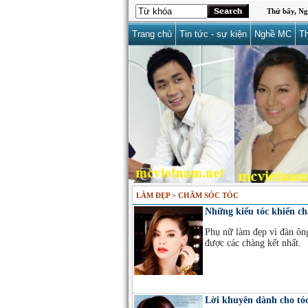
Thứ bẩy, Ng
Trang chủ
Tin tức - sự kiện
Nghề MC
Th
LÀM ĐẸP > CHĂM SÓC TÓC
Những kiểu tóc khiến c
Phụ nữ làm đẹp vì đàn ông
được các chàng kết nhất.
Lời khuyên dành cho t