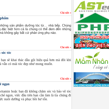
Chi tiết »
c phẩm
i những sản phẩm dưỡng tóc từ… nhà bếp. Chúng
g đặc biệt hơn cả là chúng có thể đem đến những
 mà không gây bất cứ phản ứng phụ nào.
Chi tiết »
 sóc tóc
 bạn sẽ khai thác dầu gội hiệu quả hơn mà đôi khi
à vẫn có mái tóc đẹp như mong muốn.
Chi tiết »
hẻ ngọn
 vitamin hoặc bạn đã không chăm sóc và bảo vệ tóc
chẻ ngọn, việc đầu tiên bạn cần làm là tỉa chúng đi
ức nuôi dưỡng và phục hồi hư tổn.