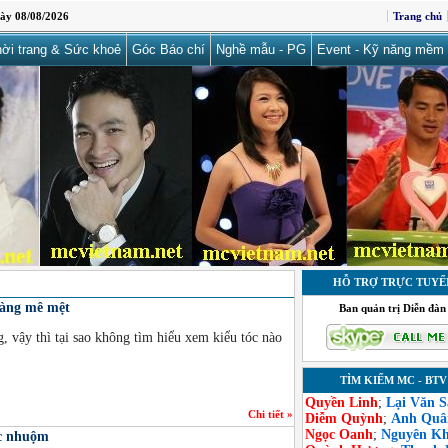
ày 08/08/2026
Trang chủ
ời trang & Sức khoẻ
Góc Báo chí
Nghề mẫu - PG
Event - Kỹ năng mềm
HỖ TRỢ TRỰC TUYẾ
hàng mê mệt
Ban quản trị Diễn đàn
, vậy thì tại sao không tìm hiểu xem kiểu tóc nào
TÌM KIẾM MC - BTV
Quyền Linh
;
Lại Văn 
Chi tiết »
Diễm Quỳnh
;
Anh Quâ
Ngọc Oanh
;
Nguyên K
óc nhuộm