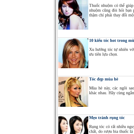
Thuốc nhuộm có thể giúp 
nhuộm cũng đòi hỏi bạn p
thậm chí phải thay đổi một
10 kiểu tóc hot trong m
Xu hướng tóc tự nhiên vớ
ưu tiên lựa chọn.
Tóc đẹp mùa hè
Mùa hè này, các ngôi sao
khác nhau. Hãy cùng ngắm
Mẹo tránh rụng tóc
Rụng tóc có rất nhiều ngu
chất, do rượu bia thuốc lá