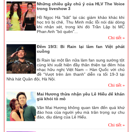
Những chiêu gây chú ý của HLV The Voice
trong liveshow 3
Hồ Ngọc Hà "bật" lại các giám khảo khác khi
học trò bị chê, Thu Minh mắc lỗi nói dài dòng
khi nhận xét, trong khi đó Trần Lập bị MC
Phan Anh "bỏ quên"...
Chi tiết »
Đêm 19/3: Bi Rain lại làm fan Việt phát
cuồng
Bi Rain lại một lần nữa làm fan sung sướng tột
cùng khi xuất hiện đầy thân thiện tại đêm hòa
nhạc hữu nghị Việt Nam – Hàn Quốc với chủ
đề “Vượt trên âm thanh” diễn ra tối 19-3 tại
Nhà hát Quân đội, Hà Nội.
Chi tiết »
Mai Hương thừa nhận yêu Lê Hiếu để khán
giả khỏi tò mò
Văn Mai Hương không quan tâm đến quá khứ
đào hoa của người yêu mà trân trọng sự chu
đáo, dịu dàng của Lê Hiếu.
Chi tiết »