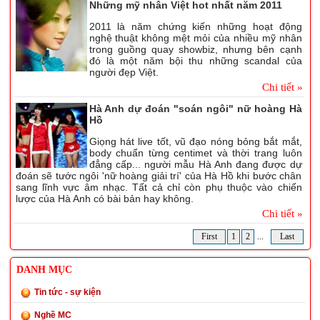
Những mỹ nhân Việt hot nhất năm 2011
2011 là năm chứng kiến những hoạt động
nghệ thuật không mệt mỏi của nhiều mỹ nhân
trong guồng quay showbiz, nhưng bên cạnh
đó là một năm bội thu những scandal của
người đẹp Việt.
Chi tiết »
Hà Anh dự đoán "soán ngôi" nữ hoàng Hà
Hồ
Giọng hát live tốt, vũ đạo nóng bỏng bắt mắt,
body chuẩn từng centimet và thời trang luôn
đẳng cấp... người mẫu Hà Anh đang được dự
đoán sẽ tước ngôi 'nữ hoàng giải trí' của Hà Hồ khi bước chân
sang lĩnh vực âm nhạc. Tất cả chỉ còn phụ thuộc vào chiến
lược của Hà Anh có bài bản hay không.
Chi tiết »
First
1
2
...
Last
DANH MỤC
Tin tức - sự kiện
Nghề MC