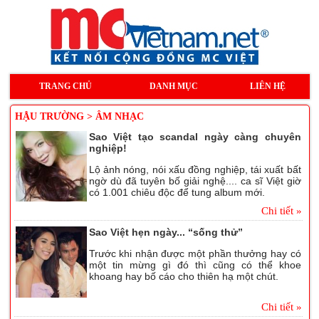
TRANG CHỦ
DANH MỤC
LIÊN HỆ
HẬU TRƯỜNG > ÂM NHẠC
Sao Việt tạo scandal ngày càng chuyên
nghiệp!
Lộ ảnh nóng, nói xấu đồng nghiệp, tái xuất bất
ngờ dù đã tuyên bố giải nghệ.... ca sĩ Việt giờ
có 1.001 chiêu độc để tung album mới.
Chi tiết »
Sao Việt hẹn ngày... “sống thử”
Trước khi nhận được một phần thưởng hay có
một tin mừng gì đó thì cũng có thể khoe
khoang hay bố cáo cho thiên hạ một chút.
Chi tiết »