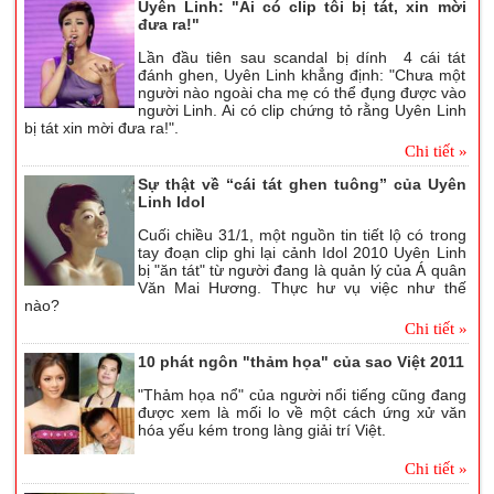
Uyên Linh: "Ai có clip tôi bị tát, xin mời
đưa ra!"
Lần đầu tiên sau scandal bị dính 4 cái tát
đánh ghen, Uyên Linh khẳng định: "Chưa một
người nào ngoài cha mẹ có thể đụng được vào
người Linh. Ai có clip chứng tỏ rằng Uyên Linh
bị tát xin mời đưa ra!".
Chi tiết »
Sự thật về “cái tát ghen tuông” của Uyên
Linh Idol
Cuối chiều 31/1, một nguồn tin tiết lộ có trong
tay đoạn clip ghi lại cảnh Idol 2010 Uyên Linh
bị "ăn tát" từ người đang là quản lý của Á quân
Văn Mai Hương. Thực hư vụ việc như thế
nào?
Chi tiết »
10 phát ngôn "thảm họa" của sao Việt 2011
"Thảm họa nổ" của người nổi tiếng cũng đang
được xem là mối lo về một cách ứng xử văn
hóa yếu kém trong làng giải trí Việt.
Chi tiết »