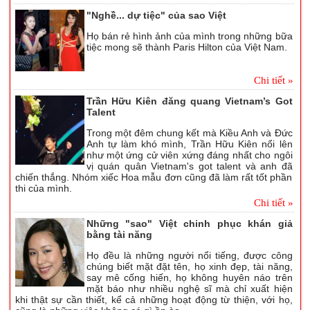
"Nghề... dự tiệc" của sao Việt
Họ bán rẻ hình ảnh của mình trong những bữa
tiệc mong sẽ thành Paris Hilton của Việt Nam.
Chi tiết »
Trần Hữu Kiên đăng quang Vietnam’s Got
Talent
Trong một đêm chung kết mà Kiều Anh và Đức
Anh tự làm khó mình, Trần Hữu Kiên nổi lên
như một ứng cử viên xứng đáng nhất cho ngôi
vị quán quân Vietnam's got talent và anh đã
chiến thắng. Nhóm xiếc Hoa mẫu đơn cũng đã làm rất tốt phần
thi của mình.
Chi tiết »
Những "sao" Việt chinh phục khán giả
bằng tài năng
Họ đều là những người nổi tiếng, được công
chúng biết mặt đặt tên, họ xinh đẹp, tài năng,
say mê cống hiến, họ không huyên náo trên
mặt báo như nhiều nghệ sĩ mà chỉ xuất hiện
khi thật sự cần thiết, kể cả những hoạt động từ thiện, với họ,