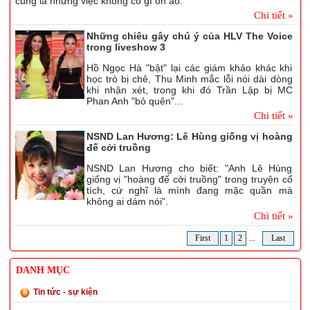
cũng là những việc không có gì ồn ào.
Chi tiết »
Những chiêu gây chú ý của HLV The Voice
trong liveshow 3
Hồ Ngọc Hà "bật" lại các giám khảo khác khi
học trò bị chê, Thu Minh mắc lỗi nói dài dòng
khi nhận xét, trong khi đó Trần Lập bị MC
Phan Anh "bỏ quên"...
Chi tiết »
NSND Lan Hương: Lê Hùng giống vị hoàng
đế cởi truồng
NSND Lan Hương cho biết: "Anh Lê Hùng
giống vị "hoàng đế cởi truồng" trong truyện cổ
tích, cứ nghĩ là mình đang mặc quần mà
không ai dám nói".
Chi tiết »
First
1
2
...
Last
DANH MỤC
Tin tức - sự kiện