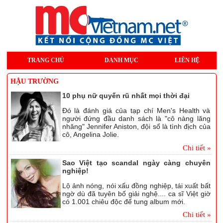
TRANG CHỦ
DANH MỤC
LIÊN HỆ
HẬU TRƯỜNG
10 phụ nữ quyến rũ nhất mọi thời đại
Đó là đánh giá của tạp chí Men's Health và
người đứng đầu danh sách là "cô nàng lăng
nhăng" Jennifer Aniston, đội sổ là tình địch của
cô, Angelina Jolie.
Chi tiết »
Sao Việt tạo scandal ngày càng chuyên
nghiệp!
Lộ ảnh nóng, nói xấu đồng nghiệp, tái xuất bất
ngờ dù đã tuyên bố giải nghệ.... ca sĩ Việt giờ
có 1.001 chiêu độc để tung album mới.
Chi tiết »