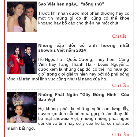
Sao Việt hẹn ngày... “sống thử”
Trước khi nhận được một phần thưởng hay có
một tin mừng gì đó thì cũng có thể khoe
khoang hay bố cáo cho thiên hạ một chút.
Chi tiết »
Những cặp đôi có ảnh hưởng nhất
showbiz Việt năm 2014
Hồ Ngọc Hà - Quốc Cường, Thủy Tiên - Công
Vinh hay Tăng Thanh Hà - Louis Nguyễn...
được xem là những cặp đôi có thể "hô mưa gọi
gió" trong giới giải trí hiện nay bởi độ phủ sóng
rộng rãi trên mọi lĩnh vực cũng như tài năng của họ.
Chi tiết »
Những Phát Ngôn "Gây Đứng Hình" Của
Sao Việt
Họ không phải là những ngôi sao lừng lẫy,
quyền lực đến nỗi hô mưa gọi gió làm thay đổi
bộ mặt showbiz Việt, nhưng những phát ngôn
đôi khi vô tình hay cố ý của họ lại có một sức
mạnh bất ngờ.
Chi tiết »