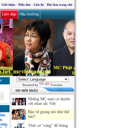
Giới thiệu
Diễn đàn
Liên hệ
Đặt làm trang chủ
Làm đẹp
Hậu trường
N
Powered by
Translate
TIN MỚI NHẤT
Những MC nam có duyên
với nhan sắc Việt
Bảo vệ giọng nói như thế
Sâm
;
nào?
n
;
hang
;
Thời cơ “vàng” để thăng