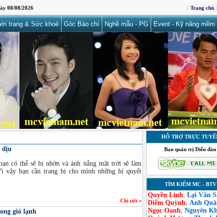
ày 08/08/2026
Trang chủ
ời trang & Sức khoẻ
Góc Báo chí
Nghề mẫu - PG
Event - Kỹ năng mềm
HỖ TRỢ TRỰC TUYẾ
 dịu
Ban quản trị Diễn đàn
ạn có thể sẽ bị nhờn và ánh nắng mặt trời sẽ làm
Vì vậy bạn cần trang bị cho mình những bí quyết
TÌM KIẾM MC - BTV
Quyền Linh
;
Lại Văn 
Chi tiết »
Diễm Quỳnh
;
Anh Quâ
Ngọc Oanh
;
Nguyên K
ong gió lạnh