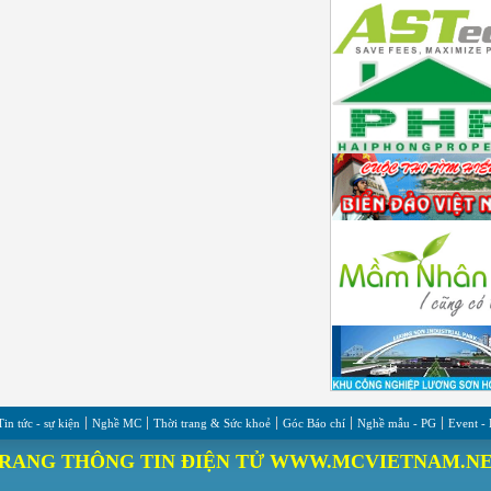
Tin tức - sự kiện
Nghề MC
Thời trang & Sức khoẻ
Góc Báo chí
Nghề mẫu - PG
Event -
RANG THÔNG TIN ĐIỆN TỬ WWW.MCVIETNAM.N