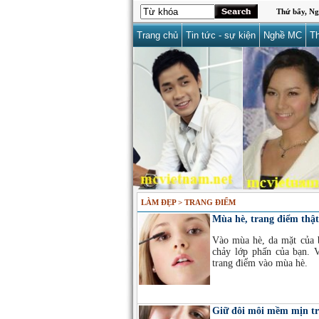
Thứ bẩy, Ng
Trang chủ
Tin tức - sự kiện
Nghề MC
Th
LÀM ĐẸP > TRANG ĐIỂM
Mùa hè, trang điểm thật
Vào mùa hè, da mặt của b
chảy lớp phấn của bạn. 
trang điểm vào mùa hè.
Giữ đôi môi mềm mịn tr