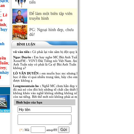
Bạch
;
tiến
an
h
;
Để làm một biên tập viên
n
;
Lê
truyền hình
ảo
inh
;
Thụy
PG: Ngoại hình đẹp, chưa
đủ!
n
ình
BÌNH LUẬN
vũ văn tiến :
Có phải lại văn sâm bị đột quỵ không
Ngọc Duyên :
Em hay nghe MC Bùi Anh Tuấn dẫn Kênh
yền
XoneFM - VOV3 Đài Tiếng nói Việt Nam. Anh MC Bùi
Tuấn
;
Anh Tuấn này có phải là Ca sỹ Bùi Anh Tuấn - The Voice
rey
;
không ạ?
 nhảy
LÒ VĂN DUYÊN :
em muốn học mc nhưng không biết
f
học ở đâu vì quá nhiều trung tâm, hãy cho em lời khuyên
được không ạ
Longmountain ho :
Nghề MC chưa hẳn đẹp và nổi tiếng là
đủ mà nó còn đòi hỏi những tố chất cần thiết khác. nếu
không khéo vào nghề không những không nổi tiếng mà
còn tai tiếng. Bởi thế mới nói không phải ai muốn làm MC
cũng được.
Bình luận của bạn
Anh Kim :
Em muốn có thêm thông tin về MC Thái Dương
của Đài PT-TH Long An. Anh ấy dẫn rất nhiều thể loại
chương trình từ thời sự đến giải trí đều rất thu hút. Mong
MC Việt Nam cho em biết thêm nhiều thông tin của anh
MC này!
Ngô Thu Thủy :
Mỗi người một vẻ, 10 phân vẹn...9.5 :).
Mỗi người đã thể hiện rất tốt trong vị trí của mình! Chúc
(*)
Mã:
amqr89
các anh chị thành công và cố gắng hơn nữa trong nghề MC