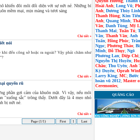
Quỳnh Hương
;
Thanh 
khô khiến đôi môi đối diện với sự nứt nẻ. Những bí
Hoài Anh
;
Long Vũ
;
Ph
 luôn mềm mại, mịn màng và tươi sáng
Anh
;
Dương Thùy Lin
Thanh Hùng
;
Kim Tiế
Anh
;
Quang Minh
;
Th
Vân
;
Danh Tùng
;
Mỹ L
Thanh Mai
;
Tuấn Tú
;
Vân
;
Thanh Vân
;
Anh
Chi tiết »
Tuấn
;
Hồng Phúc
;
Trầ
iết nói
Ngọc
;
Phương Thảo
;
B
Minh
;
Đỗ Thụy
;
Ngô
 khi đến công sở hoặc ra ngoài? Vậy phải chăm như
Phương Lan
;
Diệp Chi
;
i"?
Nguyễn Thị Huyền
;
Hu
Châu
;
Thu Uyên
;
Anh 
Kỳ Duyên
;
Oprah Winf
Larry King
;
MC
;
Bước
Chi tiết »
hoàn vũ 2012
;
Master o
ại quyến rũ
Ceremonies
;
ững phần gợi cảm của khuôn mặt. Vì vậy, nếu môi
QUẢNG CÁO
ạn "xuống sắc" trông thấy. Dưới đây là 4 mẹo nhỏ
h bị nứt nẻ.
Chi tiết »
Page (1/1)
First
1
Last