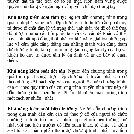
truyền đạt tin tức trên cơ sở sự thật, luôn nắm vững được
quyền chủ động về ngôn ngữ và quyền chủ đạo trong tay.
Khả năng kiểm soát tâm lý:
Người dẫn chương trình trong
quá trình phát sóng trực tiếp chương trình tin tức cần phải duy
trì được tố chất tâm lý và trạng thái tinh thần tốt để có thể ứng
đối được những câu hỏi phức tạp và các vấn đề khác có thể
nảy sinh bất ngờ đồng thời phải có khả năng giải tỏa những áp
lực và cảm giác căng thẳng của những thành viên cùng tham
dự chương trình, làm giảm những gánh nặng tâm lý của họ và
khiến họ duy trì được tâm lý ổn định và tự do bày tỏ quan
điểm.
Khả năng kiểm soát tiết tấu:
Người dẫn chương trình trong
quá trình phát sóng trực tiếp chương trình cần phải căn cứ
theo những kế hoạch sắp xếp của người tổ chức chương trình,
căn cứ theo quy trình của chương trình truyền hình trực tiếp để
dẫn chương trình theo đúng tiết tấu nhịp điệu của chương trình
một cách tự nhiên nhất
Khả năng kiểm soát hiện trường:
Người dẫn chương trình
trong quá trình dẫn cần căn cứ theo ý đồ của người tổ chức
chương trình để tổ chức và phối hợp kết nối hiện trường thứ
nhất với các hiện trường có liên quan khác, tổ chức và kiểm
soát tốt các thành phần tham dự chương trình, phát huy tính