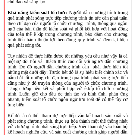
chủ đạo và sáng tạo…
Khả năng kiểm soát tổ chức:
Người dẫn chương trình trong
quá trình phát sóng trực tiếp chương trình tin tức cần phải tuân
theo chỉ đạo của người tổ chức chương trình, thông qua ngôn
ngữ của bản thân để kiểm soát và phối kết hợp với hoạt động
của toàn thể ê-kíp trong chương trình, bảo đảm cho chương
trình tiến hành thuận lợi theo đúng quy trình và đem lại hiệu
quả phát sóng tốt.
Tuy nhiên để thực hiện được tốt những yêu cầu như vậy là cả
một sự đòi hỏi và thách thức cao đối với người dẫn chương
trình. Do đó người dẫn chương trình cần phải thực hiện tốt
những mặt dưới đây: Trước hết đó là sự hiểu biết chính xác và
nắm bắt tốt những chỉ đạo trong quá trình phát sóng trực tiếp
cũng như ý đồ truyền thông của người tổ chức chương trình.
Tăng cường liên kết và phối hợp với ê-kíp tổ chức chương
trình. Luôn giữ cho đầu óc tỉnh táo và bình tĩnh, phản ứng
nhanh, kiểm soát tổ chức ngôn ngữ lưu loát để có thể tùy cơ
ứng biến.
Kế đó là có thể tham dự trực tiếp vào kế hoạch sản xuất và
phát sóng chương trình, thực sự hòa thành một thể thống nhất
với chương trình phát sóng trực tiếp. Việc tham dự vào toàn bộ
kế hoạch nghiên cứu và sản xuất chương trình giúp người dẫn