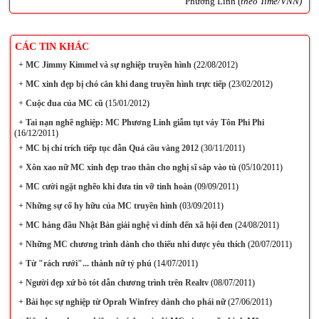
Phương Linh (
theo Time/VNN)
CÁC TIN KHÁC
+
MC Jimmy Kimmel và sự nghiệp truyền hình
(22/08/2012)
+
MC xinh đẹp bị chó cắn khi đang truyền hình trực tiếp
(23/02/2012)
+
Cuộc đua của MC cũ
(15/01/2012)
+
Tai nạn nghề nghiệp: MC Phương Linh giẫm tụt váy Tôn Phi Phi
(16/12/2011)
+
MC bị chỉ trích tiếp tục dẫn Quả cầu vàng 2012
(30/11/2011)
+
Xôn xao nữ MC xinh đẹp trao thân cho nghị sĩ sắp vào tù
(05/10/2011)
+
MC cười ngặt nghẽo khi đưa tin vỡ tinh hoàn
(09/09/2011)
+
Những sự cố hy hữu của MC truyền hình
(03/09/2011)
+
MC hàng đầu Nhật Bản giải nghệ vì dính đến xã hội đen
(24/08/2011)
+
Những MC chương trình dành cho thiếu nhi được yêu thích
(20/07/2011)
+
Từ "rách rưới"... thành nữ tỷ phú
(14/07/2011)
+
Người đẹp xứ bò tót dẫn chương trình trên Realtv
(08/07/2011)
+
Bài học sự nghiệp từ Oprah Winfrey dành cho phái nữ
(27/06/2011)