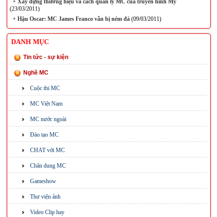
+
Xây dựng thương hiệu và cách quản lý MC của truyền hình Mỹ
(23/03/2011)
+
Hậu Oscar: MC James Franco vẫn bị ném đá
(09/03/2011)
DANH MỤC
Tin tức - sự kiện
Nghề MC
Cuộc thi MC
MC Việt Nam
MC nước ngoài
Đào tạo MC
CHAT với MC
Chân dung MC
Gameshow
Thư viện ảnh
Video Clip hay