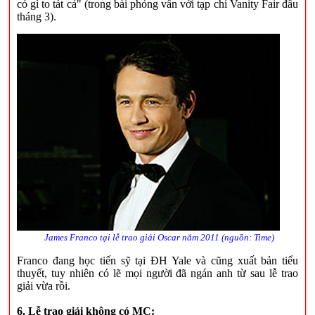
có gì to tát cả" (trong bài phỏng vấn với tạp chí Vanity Fair đầu
tháng 3).
James Franco tại lễ trao giải Oscar năm 2011 (nguồn: Time)
Franco đang học tiến sỹ tại ĐH Yale và cũng xuất bản tiểu
thuyết, tuy nhiên có lẽ mọi người đã ngán anh từ sau lễ trao
giải vừa rồi.
6. Lễ trao giải không có MC: