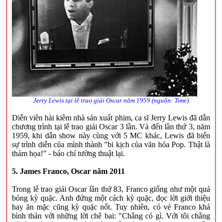
Jerry Lewis tại lễ trao giải Oscar năm 1959 (nguồn: Time)
Diễn viên hài kiêm nhà sản xuất phim, ca sĩ Jerry Lewis đã dẫn
chương trình tại lễ trao giải Oscar 3 lần. Và đến lần thứ 3, năm
1959, khi dẫn show này cùng với 5 MC khác, Lewis đã biến
sự trình diễn của mình thành "bi kịch của văn hóa Pop. Thật là
thảm họa!" - báo chí tường thuật lại.
5. James Franco, Oscar năm 2011
Trong lễ trao giải Oscar lần thứ 83, Franco giống như một quả
bóng kỳ quặc. Anh đứng một cách kỳ quặc, đọc lời giới thiệu
hay ăn mặc cũng kỳ quặc nốt. Tuy nhiên, có vẻ Franco khá
bình thản với những lời chê bai: "Chẳng có gì. Với tôi chẳng