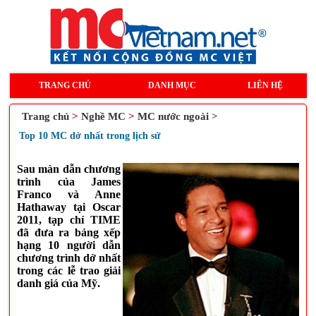
TRANG CHỦ
DANH MỤC
LIÊN HỆ
Trang chủ
>
Nghề MC
>
MC nước ngoài >
Top 10 MC dở nhất trong lịch sử
Sau màn dẫn chương
trình của James
Franco và Anne
Hathaway tại Oscar
2011, tạp chí TIME
đã đưa ra bảng xếp
hạng 10 người dẫn
chương trình dở nhất
trong các lễ trao giải
danh giá của Mỹ.