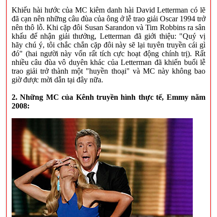
Khiếu hài hước của MC kiêm danh hài David Letterman có lẽ
đã cạn nên những câu đùa của ông ở lễ trao giải Oscar 1994 trở
nên thô lỗ. Khi cặp đôi Susan Sarandon và Tim Robbins ra sân
khấu để nhận giải thưởng, Letterman đã giới thiệu: "Quý vị
hãy chú ý, tôi chắc chắn cặp đôi này sẽ lại tuyên truyền cái gì
đó" (hai người này vốn rất tích cực hoạt động chính trị). Rất
nhiều câu đùa vô duyên khác của Letterman đã khiến buổi lễ
trao giải trở thành một "huyền thoại" và MC này không bao
giờ được mời dẫn tại đây nữa.
2. Những MC của Kênh truyền hình thực tế, Emmy năm
2008: