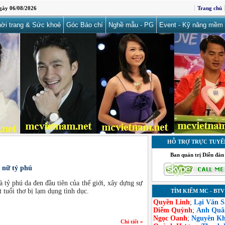
ày 06/08/2026
Trang chủ
ời trang & Sức khoẻ
Góc Báo chí
Nghề mẫu - PG
Event - Kỹ năng mềm
HỖ TRỢ TRỰC TUYẾ
Ban quản trị Diễn đàn
h nữ tỷ phú
à tỷ phú da đen đầu tiên của thế giới, xây dựng sự
 tuổi thơ bị lạm dụng tình dục.
TÌM KIẾM MC - BTV
Quyền Linh
;
Lại Văn 
Diễm Quỳnh
;
Anh Quâ
Ngọc Oanh
;
Nguyên K
Chi tiết »