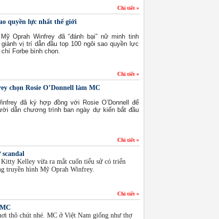
Chi tiết »
o quyền lực nhất thế giới
Mỹ Oprah Winfrey đã “đánh bại” nữ minh tinh
 giành vị trí dẫn đầu top 100 ngôi sao quyền lực
 chí Forbe bình chọn.
Chi tiết »
ey chọn Rosie O’Donnell làm MC
nfrey đã ký hợp đồng với Rosie O’Donnell để
ười dẫn chương trình ban ngày dự kiến bắt đầu
Chi tiết »
 scandal
 Kitty Kelley vừa ra mắt cuốn tiểu sử có triển
ng truyền hình Mỹ Oprah Winfrey.
Chi tiết »
ề MC
hơi thô chút nhé. MC ở Việt Nam giống như thợ