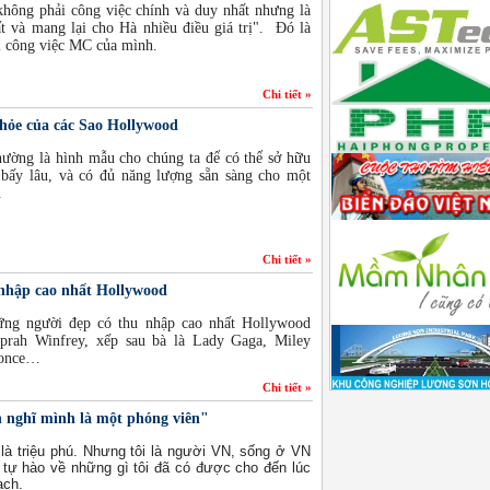
không phải công việc chính và duy nhất nhưng là
t và mang lại cho Hà nhiều điều giá trị". Đó là
i công việc MC của mình.
Chi tiết »
khỏe của các Sao Hollywood
hường là hình mẫu cho chúng ta để có thể sở hữu
bấy lâu, và có đủ năng lượng sẵn sàng cho một
.
Chi tiết »
 nhập cao nhất Hollywood
ng người đẹp có thu nhập cao nhất Hollywood
rah Winfrey, xếp sau bà là Lady Gaga, Miley
yonce…
Chi tiết »
 nghĩ mình là một phóng viên"
 là triệu phú. Nhưng tôi là người VN, sống ở VN
ư tự hào về những gì tôi đã có được cho đến lúc
ạch.