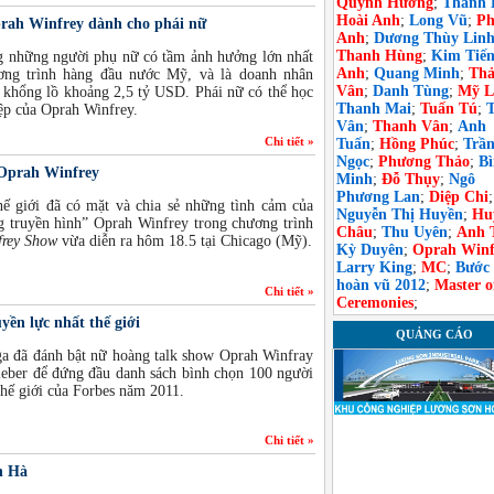
Quỳnh Hương
;
Thanh 
Hoài Anh
;
Long Vũ
;
Ph
prah Winfrey dành cho phái nữ
Anh
;
Dương Thùy Lin
Thanh Hùng
;
Kim Tiế
g những người phụ nữ có tầm ảnh hưởng lớn nhất
Anh
;
Quang Minh
;
Th
ương trình hàng đầu nước Mỹ, và là doanh nhân
Vân
;
Danh Tùng
;
Mỹ L
ản khổng lồ khoảng 2,5 tỷ USD. Phái nữ có thể học
Thanh Mai
;
Tuấn Tú
;
iệp của Oprah Winfrey.
Vân
;
Thanh Vân
;
Anh
Chi tiết »
Tuấn
;
Hồng Phúc
;
Trầ
Ngọc
;
Phương Thảo
;
B
” Oprah Winfrey
Minh
;
Đỗ Thụy
;
Ngô
Phương Lan
;
Diệp Chi
;
hế giới đã có mặt và chia sẻ những tình cảm của
Nguyễn Thị Huyền
;
Hu
 truyền hình” Oprah Winfrey trong chương trình
Châu
;
Thu Uyên
;
Anh 
frey Show
vừa diễn ra hôm 18.5 tại Chicago (Mỹ).
Kỳ Duyên
;
Oprah Winf
Larry King
;
MC
;
Bước
hoàn vũ 2012
;
Master o
Chi tiết »
Ceremonies
;
yền lực nhất thế giới
QUẢNG CÁO
ga đã đánh bật nữ hoàng talk show Oprah Winfray
ieber để đứng đầu danh sách bình chọn 100 người
thế giới của Forbes năm 2011.
Chi tiết »
h Hà