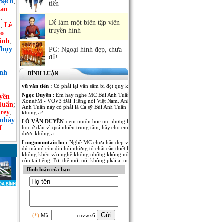
Bạch
;
tiến
an
h
;
Để làm một biên tập viên
n
;
Lê
truyền hình
ảo
inh
;
Thụy
PG: Ngoại hình đẹp, chưa
đủ!
n
ình
BÌNH LUẬN
vũ văn tiến :
Có phải lại văn sâm bị đột quỵ không
Ngọc Duyên :
Em hay nghe MC Bùi Anh Tuấn dẫn Kênh
yền
XoneFM - VOV3 Đài Tiếng nói Việt Nam. Anh MC Bùi
Tuấn
;
Anh Tuấn này có phải là Ca sỹ Bùi Anh Tuấn - The Voice
rey
;
không ạ?
 nhảy
LÒ VĂN DUYÊN :
em muốn học mc nhưng không biết
f
học ở đâu vì quá nhiều trung tâm, hãy cho em lời khuyên
được không ạ
Longmountain ho :
Nghề MC chưa hẳn đẹp và nổi tiếng là
đủ mà nó còn đòi hỏi những tố chất cần thiết khác. nếu
không khéo vào nghề không những không nổi tiếng mà
còn tai tiếng. Bởi thế mới nói không phải ai muốn làm MC
cũng được.
Bình luận của bạn
Anh Kim :
Em muốn có thêm thông tin về MC Thái Dương
của Đài PT-TH Long An. Anh ấy dẫn rất nhiều thể loại
chương trình từ thời sự đến giải trí đều rất thu hút. Mong
MC Việt Nam cho em biết thêm nhiều thông tin của anh
MC này!
Ngô Thu Thủy :
Mỗi người một vẻ, 10 phân vẹn...9.5 :).
Mỗi người đã thể hiện rất tốt trong vị trí của mình! Chúc
(*)
Mã:
cuvwx6
các anh chị thành công và cố gắng hơn nữa trong nghề MC