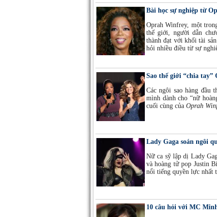
Bài học sự nghiệp từ O
Oprah Winfrey, một tron
thế giới, người dẫn ch
thành đạt với khối tài s
hỏi nhiều điều từ sự ngh
Sao thế giới “chia tay
Các ngôi sao hàng đầu t
mình dành cho “nữ hoàng
cuối cùng của
Oprah Win
Lady Gaga soán ngôi qu
Nữ ca sỹ lập dị Lady Ga
và hoàng tử pop Justin B
nổi tiếng quyền lực nhất 
10 câu hỏi với MC Min