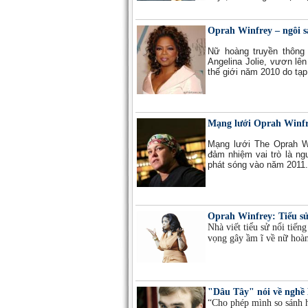
Oprah Winfrey – ngôi sa
Nữ hoàng truyền thông 
Angelina Jolie, vươn lên
thế giới năm 2010 do tạp
Mạng lưới Oprah Winfr
Mạng lưới The Oprah Wi
đảm nhiệm vai trò là ng
phát sóng vào năm 2011.
Oprah Winfrey: Tiểu sử
Nhà viết tiểu sử nổi tiếng
vọng gây ầm ĩ về nữ hoà
"Dâu Tây" nói về ngh
“Cho phép mình so sánh 