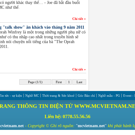
 có người khác thay thế… - Joe đã bắt đầu buổi
MC như thế.
Chi tiết »
g "talk show" ăn khách vào tháng 9 năm 2011
prah Winfrey là một trong những người phụ nữ có
như có thu nhập cao nhất trong truyền hình sẽ
nh nói chuyện nổi tiếng của bà "The Oprah
2011.
Chi tiết »
Page (1/1)
First
1
Last
Tin tức - sự kiện
Nghề MC
Thời trang & Sức khoẻ
Góc Báo chí
Nghề mẫu - PG
Event -
RANG THÔNG TIN ĐIỆN TỬ WWW.MCVIETNAM.N
Liên hệ: 0778.55.56.56
cvietnam.net
- Copyright ©
Ghi rõ nguồn:
"
mcvietnam.net
"
khi phát hành lạ