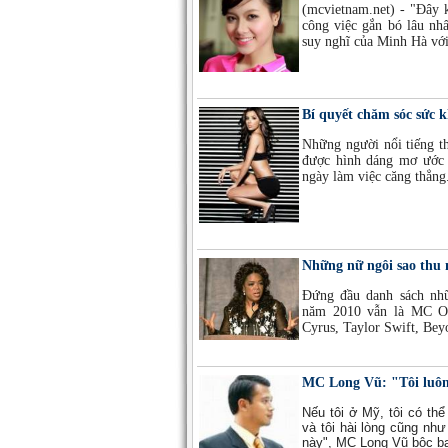
(mcvietnam.net) - "Đây 
công việc gắn bó lâu nhấ
suy nghĩ của Minh Hà vớ
Bí quyết chăm sóc sức 
Những người nổi tiếng t
được hình dáng mơ ước 
ngày làm việc căng thẳng
Những nữ ngôi sao thu
Đứng đầu danh sách nhữ
năm 2010 vẫn là MC Op
Cyrus, Taylor Swift, Be
MC Long Vũ: "Tôi luôn
Nếu tôi ở Mỹ, tôi có thể
và tôi hài lòng cũng nh
này", MC Long Vũ bộc b