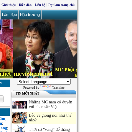
Giới thiệu
Diễn đàn
Liên hệ
Đặt làm trang chủ
Làm đẹp
Hậu trường
N
Powered by
Translate
TIN MỚI NHẤT
Những MC nam có duyên
với nhan sắc Việt
Bảo vệ giọng nói như thế
Sâm
;
nào?
n
;
hang
;
Thời cơ “vàng” để thăng