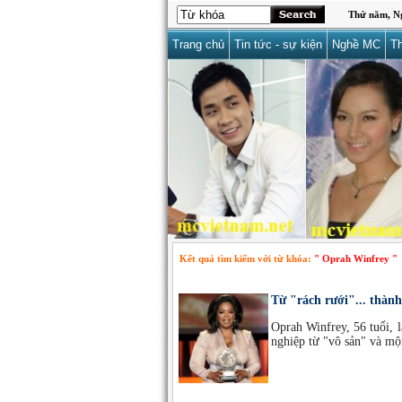
Thứ năm, Ng
Trang chủ
Tin tức - sự kiện
Nghề MC
Th
Kết quả tìm kiếm với từ khóa:
" Oprah Winfrey "
Từ "rách rưới"... thàn
Oprah Winfrey, 56 tuổi, l
nghiệp từ "vô sản" và một