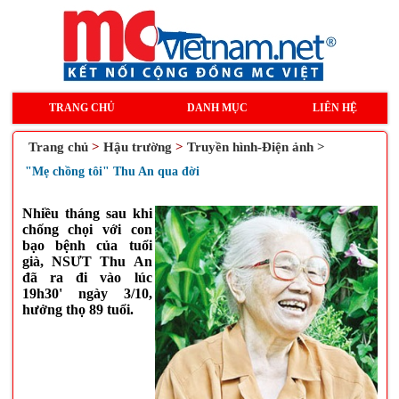
TRANG CHỦ
DANH MỤC
LIÊN HỆ
Trang chủ
>
Hậu trường
>
Truyền hình-Điện ảnh >
"Mẹ chồng tôi" Thu An qua đời
Nhiều tháng sau khi
chống chọi với con
bạo bệnh của tuổi
già, NSƯT Thu An
đã ra đi vào lúc
19h30' ngày 3/10,
hưởng thọ 89 tuổi.