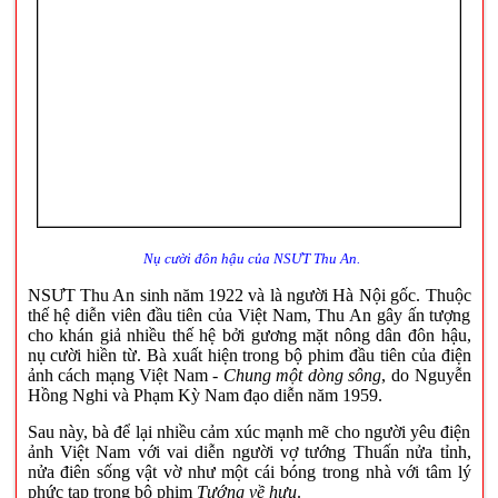
Nụ cười đôn hậu của NSƯT Thu An.
NSƯT Thu An sinh năm 1922 và là người Hà Nội gốc. Thuộc
thế hệ diễn viên đầu tiên của Việt Nam, Thu An gây ấn tượng
cho khán giả nhiều thế hệ bởi gương mặt nông dân đôn hậu,
nụ cười hiền từ. Bà xuất hiện trong bộ phim đầu tiên của điện
ảnh cách mạng Việt Nam -
Chung một dòng sông
, do Nguyễn
Hồng Nghi và Phạm Kỳ Nam đạo diễn năm 1959.
Sau này, bà để lại nhiều cảm xúc mạnh mẽ cho người yêu điện
ảnh Việt Nam với vai diễn người vợ tướng Thuấn nửa tỉnh,
nửa điên sống vật vờ như một cái bóng trong nhà với tâm lý
phức tạp trong bộ phim
Tướng về hưu
.