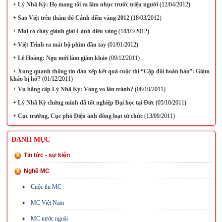
+
Lý Nhã Kỳ: Họ mang tôi ra làm nhục trước triệu người
(12/04/2012)
+
Sao Việt trên thảm đỏ Cánh diều vàng 2012
(18/03/2012)
+
Mùi cỏ cháy giành giải Cánh diều vàng
(18/03/2012)
+
Việt Trinh ra mắt bộ phim đầu tay
(01/01/2012)
+
Lê Hoàng: Ngu mới làm giám khảo
(09/12/2011)
+
Xung quanh thông tin dàn xếp kết quả cuộc thi “Cặp đôi hoàn hảo”: Giám
khảo bị hớ?
(01/12/2011)
+
Vụ bằng cấp Lý Nhã Kỳ: Vòng vo lẩn tránh?
(08/10/2011)
+
Lý Nhã Kỳ chứng minh đã tốt nghiệp Đại học tại Đức
(05/10/2011)
+
Cục trưởng, Cục phó Điện ảnh đồng loạt từ chức
(13/09/2011)
DANH MỤC
Tin tức - sự kiện
Nghề MC
Cuộc thi MC
MC Việt Nam
MC nước ngoài