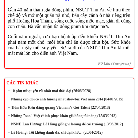
Gần 40 năm tham gia đóng phim, NSƯT Thu An về hưu theo
chế độ và mở một quán trà nhỏ, bán cây cảnh ở nhà riêng trên
phố Hoàng Hoa Thám, sống cuộc sống mộc mạc, giản dị cùng
con cháu. Bà vẫn nhận lời đóng phim khi được mời.
Cuối năm ngoái, cơn bạo bệnh ập đến khiến NSƯT Thu An
phải nằm một chỗ, mỗi bữa chỉ ăn được chút bột. Sức khỏe
của bà ngày một suy yếu. Sự ra đi của NSƯT Thu An là một
mất mát lớn cho điện ảnh Việt Nam.
Nô Lân (Vnexpress)
CÁC TIN KHÁC
+
10 phụ nữ quyến rũ nhất mọi thời đại
(26/06/2020)
+
Những cặp đôi có ảnh hưởng nhất showbiz Việt năm 2014
(04/01/2015)
+
Trần Hữu Kiên đăng quang Vietnam’s Got Talent
(22/04/2013)
+
Những "sao" Việt chinh phục khán giả bằng tài năng
(15/03/2013)
+
NSND Lan Hương: Lê Hùng giống vị hoàng đế cởi truồng
(13/06/2012)
+
Lê Hoàng: Tôi không đanh đá, chỉ dại khờ…
(20/04/2012)