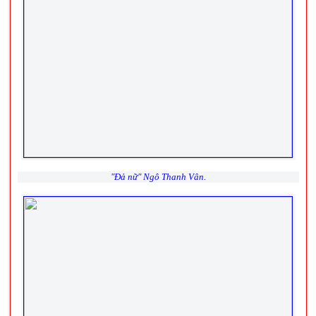
"Đả nữ" Ngô Thanh Vân.