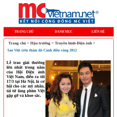
TRANG CHỦ
DANH MỤC
LIÊN HỆ
Trang chủ
>
Hậu trường
>
Truyền hình-Điện ảnh >
Sao Việt trên thảm đỏ Cánh diều vàng 2012
Lễ trao giải thưởng
lớn nhất trong năm
của Hội Điện ảnh
Việt Nam, diễn ra tối
17/3 tại Hà Nội, là cơ
hội cho các mỹ nhân,
tài tử làng phim Việt
gặp gỡ và khoe sắc.