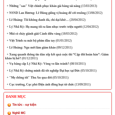
+
Những "sao" Việt chinh phục khán giả bằng tài năng
(15/03/2013)
+
NSND Lan Hương: Lê Hùng giống vị hoàng đế cởi truồng
(13/06/2012)
+
Lê Hoàng: Tôi không đanh đá, chỉ dại khờ…
(20/04/2012)
+
Lý Nhã Kỳ: Họ mang tôi ra làm nhục trước triệu người
(12/04/2012)
+
Mùi cỏ cháy giành giải Cánh diều vàng
(18/03/2012)
+
Việt Trinh ra mắt bộ phim đầu tay
(01/01/2012)
+
Lê Hoàng: Ngu mới làm giám khảo
(09/12/2011)
+
Xung quanh thông tin dàn xếp kết quả cuộc thi “Cặp đôi hoàn hảo”: Giám
khảo bị hớ?
(01/12/2011)
+
Vụ bằng cấp Lý Nhã Kỳ: Vòng vo lẩn tránh?
(08/10/2011)
+
Lý Nhã Kỳ chứng minh đã tốt nghiệp Đại học tại Đức
(05/10/2011)
+
"Mẹ chồng tôi" Thu An qua đời
(05/10/2011)
+
Cục trưởng, Cục phó Điện ảnh đồng loạt từ chức
(13/09/2011)
DANH MỤC
Tin tức - sự kiện
Nghề MC