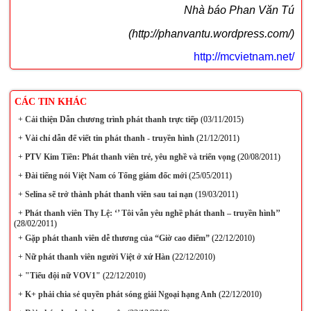
Nhà báo Phan Văn Tú
(http://phanvantu.wordpress.com/)
http://mcvietnam.net/
CÁC TIN KHÁC
+
Cải thiện Dẫn chương trình phát thanh trực tiếp
(03/11/2015)
+
Vài chỉ dẫn để viết tin phát thanh - truyền hình
(21/12/2011)
+
PTV Kim Tiền: Phát thanh viên trẻ, yêu nghề và triển vọng
(20/08/2011)
+
Đài tiếng nói Việt Nam có Tổng giám đốc mới
(25/05/2011)
+
Selina sẽ trở thành phát thanh viên sau tai nạn
(19/03/2011)
+
Phát thanh viên Thy Lệ: ‘’ Tôi vẫn yêu nghề phát thanh – truyền hình’’
(28/02/2011)
+
Gặp phát thanh viên dễ thương của “Giờ cao điểm”
(22/12/2010)
+
Nữ phát thanh viên người Việt ở xứ Hàn
(22/12/2010)
+
"Tiểu đội nữ VOV1"
(22/12/2010)
+
K+ phải chia sẻ quyền phát sóng giải Ngoại hạng Anh
(22/12/2010)