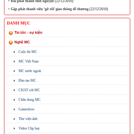
+
Đài phát thanh tình nguyện
(22/12/2010)
+
Gặp phát thanh viên ‘gỡ rối’ giao thông dễ thương
(22/12/2010)
DANH MỤC
Tin tức - sự kiện
Nghề MC
Cuộc thi MC
MC Việt Nam
MC nước ngoài
Đào tạo MC
CHAT với MC
Chân dung MC
Gameshow
Thư viện ảnh
Video Clip hay