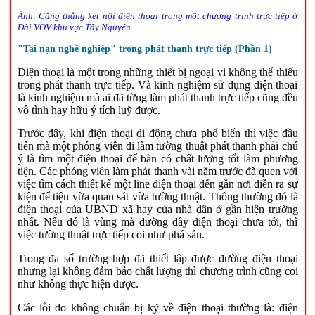
Ảnh: Căng thẳng kết nối điện thoại trong một chương trình trực tiếp ở
Đài VOV khu vực Tây Nguyên
"Tai nạn nghề nghiệp" trong phát thanh trực tiếp (Phần 1)
Điện thoại là một trong những thiết bị ngoại vi không thể thiếu
trong phát thanh trực tiếp. Và kinh nghiệm sử dụng điện thoại
là kinh nghiệm mà ai đã từng làm phát thanh trực tiếp cũng đều
vô tình hay hữu ý tích luỹ được.
Trước đây, khi điện thoại di động chưa phổ biến thì việc đầu
tiên mà một phóng viên đi làm tường thuật phát thanh phải chú
ý là tìm một điện thoại để bàn có chất lượng tốt làm phương
tiện. Các phóng viên làm phát thanh vài năm trước đã quen với
việc tìm cách thiết kế một line điện thoại đến gần nơi diễn ra sự
kiện để tiện vừa quan sát vừa tường thuật. Thông thường đó là
điện thoại của UBND xã hay của nhà dân ở gần hiện trường
nhất. Nếu đó là vùng mà đường dây điện thoại chưa tới, thì
việc tường thuật trực tiếp coi như phá sản.
Trong đa số trường hợp đã thiết lập được đường điện thoại
nhưng lại không đảm bảo chất lượng thì chương trình cũng coi
như không thực hiện được.
Các lỗi do không chuẩn bị kỹ về điện thoại thường là: điện