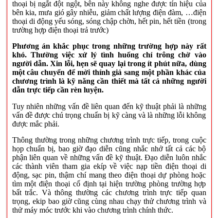
thoại bị ngắt đột ngột, bên này không nghe được tín hiệu của
bên kia, mưa gió gây nhiễu, giảm chất lượng điện đàm, …điện
thoại di động yếu sóng, sóng chập chờn, hết pin, hết tiền (trong
trường hợp điện thoại trả trước)
Phương án khắc phục trong những trường hợp này rất
khó. Thường việc xử lý tình huống chỉ trông chờ vào
người dẫn. Xin lỗi, hẹn sẽ quay lại trong ít phút nữa, dùng
một câu chuyển để mời thính giả sang một phần khác của
chương trình là kỹ năng cần thiết mà tất cả những người
dẫn trực tiếp cần rèn luyện.
Tuy nhiên những vấn đề liên quan đến kỹ thuật phải là những
vấn đề được chú trọng chuẩn bị kỹ càng và là những lỗi không
được mắc phải.
Thông thường trong những chương trình trực tiếp, trong cuộc
họp chuẩn bị, bao giờ đạo diễn cũng nhắc nhở tất cả các bộ
phận liên quan về những vấn đề kỹ thuật. Đạo diễn luôn nhắc
các thành viên tham gia ekíp về việc nạp tiền điện thoại di
động, sạc pin, thậm chí mang theo điện thoại dự phòng hoặc
tìm một điện thoại cố định tại hiện trường phòng trường hợp
bất trắc. Và thông thường các chương trình trực tiếp quan
trọng, ekip bao giờ cũng cùng nhau chạy thử chương trình và
thử máy móc trước khi vào chương trình chính thức.