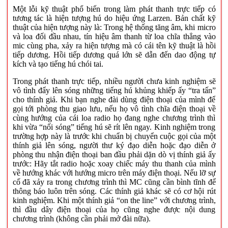
Một lỗi kỹ thuật phổ biến trong làm phát thanh trực tiếp có
tương tác là hiện tượng hú do hiệu ứng Larzen. Bản chất kỹ
thuật của hiện tượng này là: Trong hệ thống tăng âm, khi micro
và loa đối đầu nhau, tín hiệu âm thanh từ loa chĩa thẳng vào
mic cùng pha, xảy ra hiện tượng mà có cái tên kỹ thuật là hồi
tiếp dương. Hồi tiếp dương quá lớn sẽ dẫn đến dao động tự
kích và tạo tiếng hú chói tai.
Trong phát thanh trực tiếp, nhiều người chưa kinh nghiệm sẽ
vô tình đẩy lên sóng những tiếng hú khủng khiếp ấy “tra tấn”
cho thính giả. Khi bạn nghe đài dùng điện thoại của mình để
gọi tới phòng thu giao lưu, nếu họ vô tình chĩa điện thoại về
cùng hướng của cái loa radio họ đang nghe chương trình thì
khi vừa “nối sóng” tiếng hú sẽ rít lên ngay. Kinh nghiệm trong
trường hợp này là trước khi chuẩn bị chuyển cuộc gọi của một
thính giả lên sóng, người thư ký đạo diễn hoặc đạo diễn ở
phòng thu nhận điện thoại ban đầu phải dặn dò vị thính giả ấy
trước: Hãy tắt radio hoặc xoay chiếc máy thu thanh của mình
về hướng khác với hướng micro trên máy điện thoại. Nếu lỡ sự
cố đã xảy ra trong chương trình thì MC cũng cần bình tĩnh để
thông báo luôn trên sóng. Các thính giả khác sẽ có cơ hội rút
kinh nghiệm. Khi một thính giả “on the line” với chương trình,
thì đầu dây điện thoại của họ cũng nghe được nội dung
chương trình (không cần phải mở đài nữa).