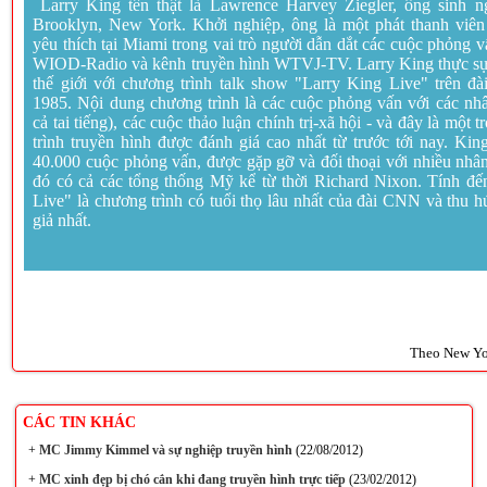
Larry King tên thật là Lawrence Harvey Ziegler, ông sinh n
Brooklyn, New York. Khởi nghiệp, ông là một phát thanh viên
yêu thích tại Miami trong vai trò người dẫn dắt các cuộc phỏng v
WIOD-Radio và kênh truyền hình WTVJ-TV. Larry King thực sự n
thế giới với chương trình talk show "Larry King Live" trên 
1985. Nội dung chương trình là các cuộc phỏng vấn với các nhân
cả tai tiếng), các cuộc thảo luận chính trị-xã hội - và đây là một
trình truyền hình được đánh giá cao nhất từ trước tới nay. Kin
40.000 cuộc phỏng vấn, được gặp gỡ và đối thoại với nhiều nhân 
đó có cả các tổng thống Mỹ kể từ thời Richard Nixon. Tính đế
Live" là chương trình có tuổi thọ lâu nhất của đài CNN và thu 
giả nhất.
Theo New Yo
CÁC TIN KHÁC
+
MC Jimmy Kimmel và sự nghiệp truyền hình
(22/08/2012)
+
MC xinh đẹp bị chó cắn khi đang truyền hình trực tiếp
(23/02/2012)