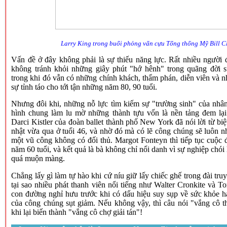
Larry King trong buổi phỏng vấn cựu Tổng thống Mỹ Bill C
Vấn đề ở đây không phải là sự thiếu năng lực. Rất nhiều người 
không tránh khỏi những giây phút "hớ hênh" trong quãng đời 
trong khi đó vẫn có những chính khách, thẩm phán, diễn viên và 
sự tỉnh táo cho tới tận những năm 80, 90 tuổi.
Nhưng đôi khi, những nỗ lực tìm kiếm sự "trường sinh" của nhân 
hình chung làm lu mờ những thành tựu vốn là nền tảng đem lại
Darci Kistler của đoàn ballet thành phố New York đã nói lời từ b
nhật vừa qua ở tuổi 46, và nhờ đó mà có lẽ công chúng sẽ luôn n
một vũ công không có đối thủ. Margot Fonteyn thì tiếp tục cuộc đ
năm 60 tuổi, và kết quả là bà không chỉ nổi danh vì sự nghiệp chói l
quá muộn màng.
Chẳng lấy gì làm tự hào khi cứ níu giữ lấy chiếc ghế trong đài tru
tại sao nhiều phát thanh viên nổi tiếng như Walter Cronkite và 
con đường nghỉ hưu trước khi có dấu hiệu suy sụp về sức khỏe h
của công chúng sụt giảm. Nếu không vậy, thì câu nói "vắng cô t
khi lại biến thành "vắng cô chợ giải tán"!