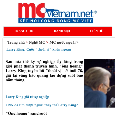
TRANG CHỦ
DANH MỤC
LIÊN HỆ
Trang chủ
>
Nghề MC
>
MC nước ngoài >
Larry King: Cuộc "thoái vị" khôn ngoan
Sau nửa thế kỷ sự nghiệp lẫy lừng trong
giới phát thanh truyền hình, "ông hoàng"
Larry King tuyên bố "thoái vị" ở tuổi 76,
giữ lại vầng hào quang tạo dựng suốt bao
năm tháng.
Larry King giã từ sự nghiệp
CNN đã tìm được người thay thế Larry King?
"Ông hoàng" sáng suốt