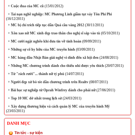
+
Cuộc đua của MC cũ
(15/01/2012)
+
Tai nạn nghề nghiệp: MC Phương Linh giẫm tụt váy Tôn Phi Phi
(16/12/2011)
+
MC bị chỉ trích tiếp tục dẫn Quả cầu vàng 2012
(30/11/2011)
+
Xôn xao nữ MC xinh đẹp trao thân cho nghị sĩ sắp vào tù
(05/10/2011)
+
MC cười ngặt nghẽo khi đưa tin vỡ tinh hoàn
(09/09/2011)
+
Những sự cố hy hữu của MC truyền hình
(03/09/2011)
+
MC hàng đầu Nhật Bản giải nghệ vì dính đến xã hội đen
(24/08/2011)
+
Những MC chương trình dành cho thiếu nhi được yêu thích
(20/07/2011)
+
Từ "rách rưới"... thành nữ tỷ phú
(14/07/2011)
+
Người đẹp xứ bò tót dẫn chương trình trên Realtv
(08/07/2011)
+
Bài học sự nghiệp từ Oprah Winfrey dành cho phái nữ
(27/06/2011)
+
Top 10 MC dở nhất trong lịch sử
(24/03/2011)
+
Xây dựng thương hiệu và cách quản lý MC của truyền hình Mỹ
(23/03/2011)
DANH MỤC
Tin tức - sự kiện