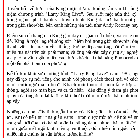
Tuyên bố "về hưu" của King được đưa ra không lâu sau khi ôn
niệm chương trình "Larry King Live". Sau suốt một nửa thế kỷ
trong ngành phát thanh và truyền hình, King đã trở thành một g
trong giới showbiz, bên cạnh những tên tuổi như Andy Rooney ha
Điểm số xếp hạng của King gần đây đã giảm rất nhiều, và có lẽ ô
đó. King là một "người sống sót" hiếm hoi trong giới showbiz; ôn
thanh viên tin tức truyền thống. Sự nghiệp của ông bắt đầu tron
thiệu đĩa hát trên đài phát thanh; và ông bắt đầu xây dựng sự nghi
gia phỏng vấn ngẫu nhiên các thực khách tại nhà hàng Pumpernik 
một đài phát thanh địa phương.
Kể từ khi khởi sự chương trình "Larry King Live" năm 1985, n
này đã tạo sự nổi tiếng cho mình với phong cách thoải mái và các
như "cưỡi ngựa xem hoa". Khách mời thuộc đủ mọi tầng lớp - 
thống, ngôi sao màn bạc, và cả tù nhân - đều đồng ý tham gia phỏ
quay của ông đem lại không khí thoải mái như được thả mình tro
áp vậy.
Những câu hỏi đầy tính ngẫu hứng của King đôi khi còn nổi tiếng
lời. Khi cô tiểu thư nhà giàu Paris Hilton được mời tới để nói về 
song sắt, tới đoạn cô kể rằng đó là trải nghiệm "nhục nhã" nhất đời
như người mất ngủ kinh niên quen thuộc, đột nhiên tỉnh giấc và 
ghiếc như chúng ta vẫn tưởng tượng không?"