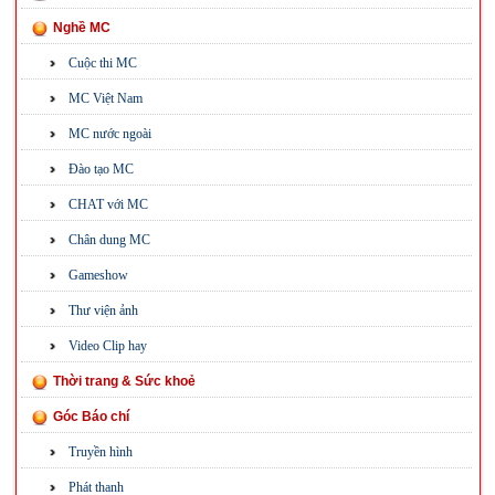
Nghề MC
Cuộc thi MC
MC Việt Nam
MC nước ngoài
Đào tạo MC
CHAT với MC
Chân dung MC
Gameshow
Thư viện ảnh
Video Clip hay
Thời trang & Sức khoẻ
Góc Báo chí
Truyền hình
Phát thanh