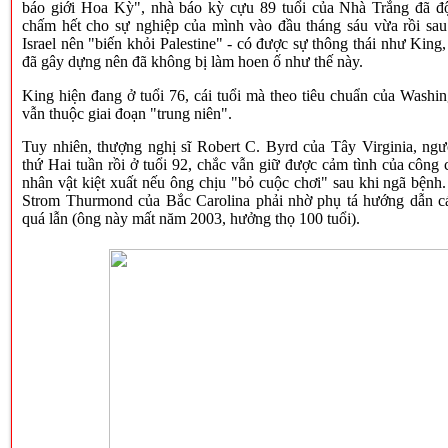
báo giới Hoa Kỳ", nhà báo kỳ cựu 89 tuổi của Nhà Trắng đã độ
chấm hết cho sự nghiệp của mình vào đầu tháng sáu vừa rồi sau
Israel nên "biến khỏi Palestine" - có được sự thông thái như King,
đã gây dựng nên đã không bị làm hoen ố như thế này.
King hiện đang ở tuổi 76, cái tuổi mà theo tiêu chuẩn của Washin
vẫn thuộc giai đoạn "trung niên".
Tuy nhiên, thượng nghị sĩ Robert C. Byrd của Tây Virginia, ng
thứ Hai tuần rồi ở tuổi 92, chắc vẫn giữ được cảm tình của công
nhân vật kiệt xuất nếu ông chịu "bỏ cuộc chơi" sau khi ngã bệnh
Strom Thurmond của Bắc Carolina phải nhờ phụ tá hướng dẫn c
quá lẫn (ông này mất năm 2003, hưởng thọ 100 tuổi).