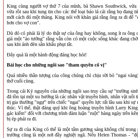
King cùng người vợ thứ 7 của mình, bà Shawn Southwick, vừa 
vừa rồi sau khi tung tin cho các thể loại báo lá cải rằng họ đang ti
mới cách đó một tháng. King nói với khán giả rằng ông ra đi để "
hơn cho vợ con".
Dù đó có phải là lý do thật sự của ông hay không, song ít ra ông 
giả một "ảo tưởng" rằng vẫn còn có một cuộc sống khác đang chờ 
sau khi ánh đèn sân khấu phụt tắt.
Đây quả là một hành động đáng học hỏi!
Bài học cho những ngôi sao "tham quyền cố vị"
Quá nhiều thần tượng của công chúng chỉ chịu rời bỏ "ngai vàng"
thở cuối cùng.
Trong cái Kỷ nguyên của những ngôi sao truy cầu sự "trường sinh 
đã tồn tại một xu hướng là các nhân vật truyền hình, nhân vật nổi 
trị gia thường "ngự" trên chiếc "ngai" quyền lực rất lâu sau khi sự
thúc. Vì thế, thật đáng quý khi ông hoàng truyền hình Larry King
gác kiếm" đối với chương trình đàm luận "ruột" hàng ngày trên k
bị ép phải ra đi.
Sự ra đi của King có thể là một tấm gương sáng không chỉ trong 
trường cũng là một nơi đầy nghiệt ngã. Nếu Helen Thomas - "đ