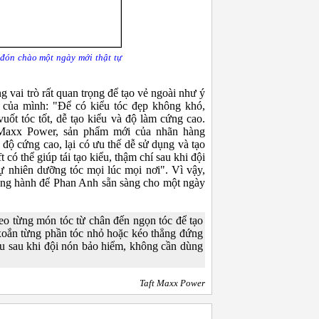
đón chào một ngày mới thật tự
 vai trò rất quan trọng để tạo vẻ ngoài như ý
 của mình: "Để có kiểu tóc đẹp không khó,
uốt tóc tốt, dễ tạo kiểu và độ làm cứng cao.
t Maxx Power, sản phẩm mới của nhãn hàng
ộ cứng cao, lại có ưu thế dễ sử dụng và tạo
t có thể giúp tái tạo kiểu, thậm chí sau khi đội
 nhiên dưỡng tóc mọi lúc mọi nơi". Vì vậy,
ồng hành để Phan Anh sẵn sàng cho một ngày
eo từng món tóc từ chân đến ngọn tóc để tạo
 xoắn từng phần tóc nhỏ hoặc kéo thẳng đứng
kiểu sau khi đội nón bảo hiểm, không cần dùng
Taft Maxx Power