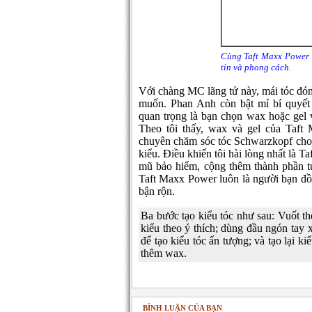
Cùng Taft Maxx Power 
tin và phong cách.
Với chàng MC lãng tử này, mái tóc đóng
muốn. Phan Anh còn bật mí bí quyết
quan trọng là bạn chọn wax hoặc gel v
Theo tôi thấy, wax và gel của Taf
chuyên chăm sóc tóc Schwarzkopf cho đ
kiểu. Điều khiến tôi hài lòng nhất là Taf
mũ bảo hiểm, cộng thêm thành phần tự
Taft Maxx Power luôn là người bạn đ
bận rộn.
Ba bước tạo kiểu tóc như sau: Vuốt th
kiểu theo ý thích; dùng đầu ngón tay
để tạo kiểu tóc ấn tượng; và tạo lại 
thêm wax.
BÌNH LUẬN CỦA BẠN