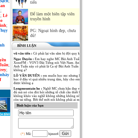
Bạch
;
tiến
an
h
;
Để làm một biên tập viên
n
;
Lê
truyền hình
ảo
inh
;
Thụy
PG: Ngoại hình đẹp, chưa
đủ!
n
ình
BÌNH LUẬN
vũ văn tiến :
Có phải lại văn sâm bị đột quỵ không
Ngọc Duyên :
Em hay nghe MC Bùi Anh Tuấn dẫn Kênh
yền
XoneFM - VOV3 Đài Tiếng nói Việt Nam. Anh MC Bùi
Tuấn
;
Anh Tuấn này có phải là Ca sỹ Bùi Anh Tuấn - The Voice
rey
;
không ạ?
 nhảy
LÒ VĂN DUYÊN :
em muốn học mc nhưng không biết
f
học ở đâu vì quá nhiều trung tâm, hãy cho em lời khuyên
được không ạ
Longmountain ho :
Nghề MC chưa hẳn đẹp và nổi tiếng là
đủ mà nó còn đòi hỏi những tố chất cần thiết khác. nếu
không khéo vào nghề không những không nổi tiếng mà
còn tai tiếng. Bởi thế mới nói không phải ai muốn làm MC
cũng được.
Bình luận của bạn
Anh Kim :
Em muốn có thêm thông tin về MC Thái Dương
của Đài PT-TH Long An. Anh ấy dẫn rất nhiều thể loại
chương trình từ thời sự đến giải trí đều rất thu hút. Mong
MC Việt Nam cho em biết thêm nhiều thông tin của anh
MC này!
Ngô Thu Thủy :
Mỗi người một vẻ, 10 phân vẹn...9.5 :).
Mỗi người đã thể hiện rất tốt trong vị trí của mình! Chúc
(*)
Mã:
hjmnt4
các anh chị thành công và cố gắng hơn nữa trong nghề MC