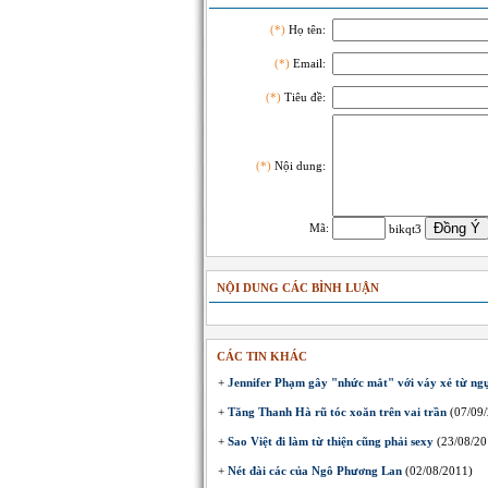
(*)
Họ tên:
(*)
Email:
(*)
Tiêu đề:
(*)
Nội dung:
Mã:
bikqt3
NỘI DUNG CÁC BÌNH LUẬN
CÁC TIN KHÁC
+
Jennifer Phạm gây "nhức mắt" với váy xẻ từ ngự
+
Tăng Thanh Hà rũ tóc xoăn trên vai trần
(07/09/
+
Sao Việt đi làm từ thiện cũng phải sexy
(23/08/20
+
Nét đài các của Ngô Phương Lan
(02/08/2011)