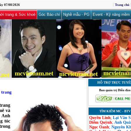
ày 07/08/2026
Trang chủ
ời trang & Sức khoẻ
Góc Báo chí
Nghề mẫu - PG
Event - Kỹ năng mềm
HỖ TRỢ TRỰC TUYẾ
Ban quản trị Diễn đàn
 trang
trang
mẽ và
TÌM KIẾM MC - BTV
n Anh
Quyền Linh
;
Lại Văn 
g tóc
Diễm Quỳnh
;
Anh Quâ
trong
Ngọc Oanh
;
Nguyên K