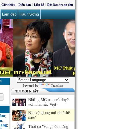
Giới thiệu
Diễn đàn
Liên hệ
Đặt làm trang chủ
Làm đẹp
Hậu trường
N
Powered by
Translate
TIN MỚI NHẤT
Những MC nam có duyên
với nhan sắc Việt
Bảo vệ giọng nói như thế
Sâm
;
nào?
n
;
hang
;
Thời cơ “vàng” để thăng