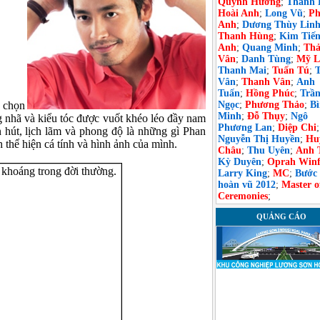
Quỳnh Hương
;
Thanh 
Hoài Anh
;
Long Vũ
;
Ph
Anh
;
Dương Thùy Lin
Thanh Hùng
;
Kim Tiế
Anh
;
Quang Minh
;
Th
Vân
;
Danh Tùng
;
Mỹ L
Thanh Mai
;
Tuấn Tú
;
Vân
;
Thanh Vân
;
Anh
Tuấn
;
Hồng Phúc
;
Trầ
 chọn
Ngọc
;
Phương Thảo
;
B
Minh
;
Đỗ Thụy
;
Ngô
g nhã và kiểu tóc được vuốt khéo léo đầy nam
Phương Lan
;
Diệp Chi
;
 hút, lịch lãm và phong độ là những gì Phan
Nguyễn Thị Huyền
;
Hu
hể hiện cá tính và hình ảnh của mình.
Châu
;
Thu Uyên
;
Anh 
Kỳ Duyên
;
Oprah Winf
Larry King
;
MC
;
Bước
hoàn vũ 2012
;
Master o
Ceremonies
;
QUẢNG CÁO