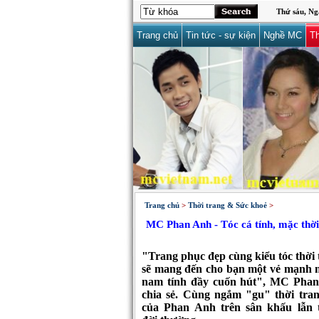
Thứ sáu, Ng
Trang chủ
Tin tức - sự kiện
Nghề MC
Th
Trang chủ
>
Thời trang & Sức khoẻ
>
MC Phan Anh - Tóc cá tính, mặc thời
"Trang phục đẹp cùng kiểu tóc thời 
sẽ mang đến cho bạn một vẻ mạnh 
nam tính đầy cuốn hút", MC Pha
chia sẻ. Cùng ngắm "gu" thời tran
của Phan Anh trên sân khấu lẫn 