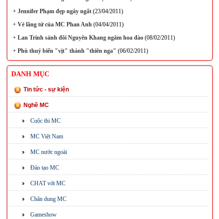
+
Jennifer Phạm đẹp ngây ngất
(23/04/2011)
+
Vẻ lãng tử của MC Phan Anh
(04/04/2011)
+
Lan Trinh sánh đôi Nguyên Khang ngắm hoa đào
(08/02/2011)
+
Phù thuỷ biến "vịt" thành "thiên nga"
(06/02/2011)
DANH MỤC
Tin tức - sự kiện
Nghề MC
Cuộc thi MC
MC Việt Nam
MC nước ngoài
Đào tạo MC
CHAT với MC
Chân dung MC
Gameshow