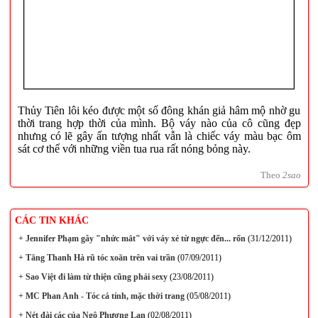
Thủy Tiên lôi kéo được một số đông khán giả hâm mộ nhờ gu
thời trang hợp thời của mình. Bộ váy nào của cô cũng đẹp
nhưng có lẽ gây ấn tượng nhất vẫn là chiếc váy màu bạc ôm
sát cơ thể với những viền tua rua rất nóng bỏng này.
Theo
2sao
CÁC TIN KHÁC
+
Jennifer Phạm gây "nhức mắt" với váy xẻ từ ngực đến... rốn
(31/12/2011)
+
Tăng Thanh Hà rũ tóc xoăn trên vai trần
(07/09/2011)
+
Sao Việt đi làm từ thiện cũng phải sexy
(23/08/2011)
+
MC Phan Anh - Tóc cá tính, mặc thời trang
(05/08/2011)
+
Nét đài các của Ngô Phương Lan
(02/08/2011)