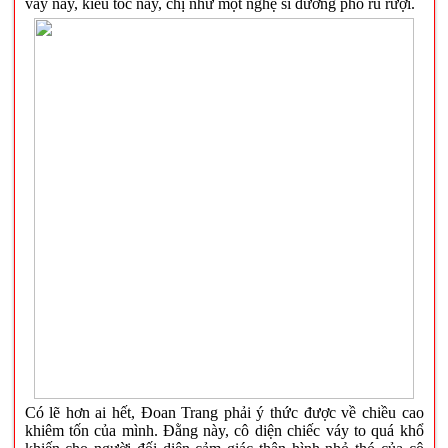
váy này, kiểu tóc này, chị như một nghệ sĩ đường phố rũ rượi.
Có lẽ hơn ai hết, Đoan Trang phải ý thức được về chiều cao
khiêm tốn của mình. Đằng này, cô diện chiếc váy to quá khổ