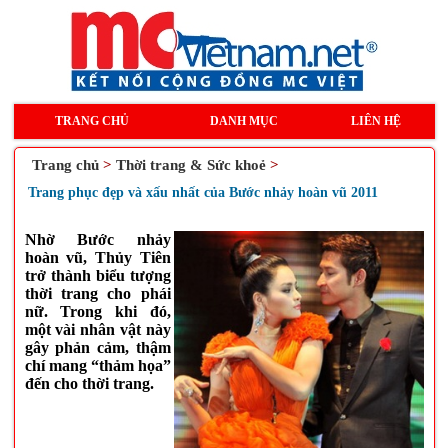
TRANG CHỦ
DANH MỤC
LIÊN HỆ
Trang chủ
>
Thời trang & Sức khoẻ
>
Trang phục đẹp và xấu nhất của Bước nhảy hoàn vũ 2011
Nhờ Bước nhảy
hoàn vũ, Thủy Tiên
trở thành biểu tượng
thời trang cho phái
nữ. Trong khi đó,
một vài nhân vật này
gây phản cảm, thậm
chí mang “thảm họa”
đến cho thời trang.