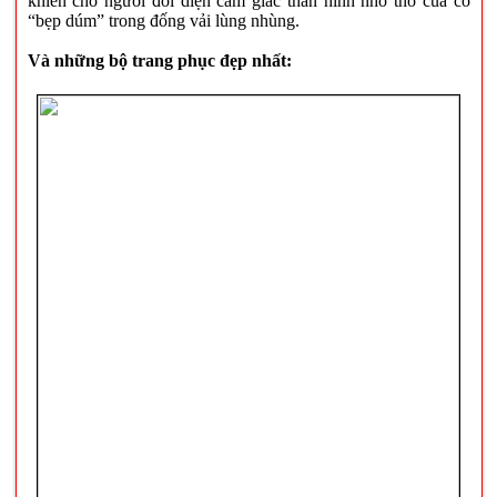
khiến cho người đối diện cảm giác thân hình nhỏ thó của cô
“bẹp dúm” trong đống vải lùng nhùng.
Và những bộ trang phục đẹp nhất: