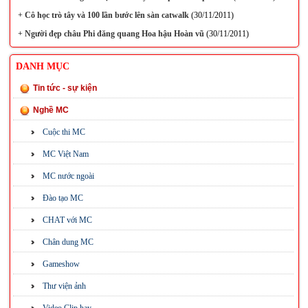
+
Cô học trò tây và 100 lần bước lên sàn catwalk
(30/11/2011)
+
Người đẹp châu Phi đăng quang Hoa hậu Hoàn vũ
(30/11/2011)
DANH MỤC
Tin tức - sự kiện
Nghề MC
Cuộc thi MC
MC Việt Nam
MC nước ngoài
Đào tạo MC
CHAT với MC
Chân dung MC
Gameshow
Thư viện ảnh