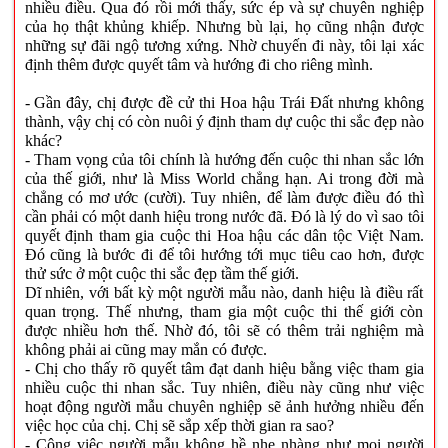
nhiều điều. Qua đó rồi mới thấy, sức ép và sự chuyên nghiệp
của họ thật khủng khiếp. Nhưng bù lại, họ cũng nhận được
những sự đãi ngộ tương xứng. Nhờ chuyến đi này, tôi lại xác
định thêm được quyết tâm và hướng đi cho riêng mình.
- Gần đây, chị được đề cử thi Hoa hậu Trái Đất nhưng không
thành, vậy chị có còn nuôi ý định tham dự cuộc thi sắc đẹp nào
khác?
- Tham vọng của tôi chính là hướng đến cuộc thi nhan sắc lớn
của thế giới, như là Miss World chẳng hạn. Ai trong đời mà
chẳng có mơ ước (cười). Tuy nhiên, để làm được điều đó thì
cần phải có một danh hiệu trong nước đã. Đó là lý do vì sao tôi
quyết định tham gia cuộc thi Hoa hậu các dân tộc Việt Nam.
Đó cũng là bước đi để tôi hướng tới mục tiêu cao hơn, được
thử sức ở một cuộc thi sắc đẹp tầm thế giới.
Dĩ nhiên, với bất kỳ một người mẫu nào, danh hiệu là điều rất
quan trọng. Thế nhưng, tham gia một cuộc thi thế giới còn
được nhiều hơn thế. Nhờ đó, tôi sẽ có thêm trải nghiệm mà
không phải ai cũng may mắn có được.
- Chị cho thấy rõ quyết tâm đạt danh hiệu bằng việc tham gia
nhiều cuộc thi nhan sắc. Tuy nhiên, điều này cũng như việc
hoạt động người mẫu chuyên nghiệp sẽ ảnh hưởng nhiều đến
việc học của chị. Chị sẽ sắp xếp thời gian ra sao?
- Công việc người mẫu không hề nhẹ nhàng như mọi người