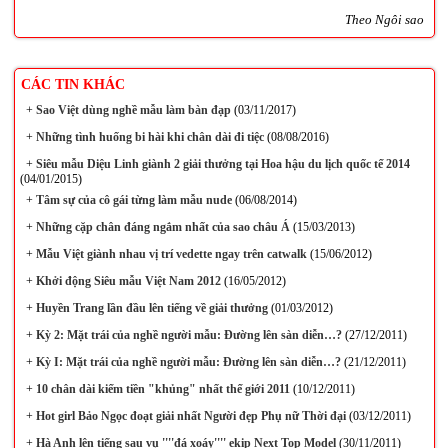
Theo Ngôi sao
CÁC TIN KHÁC
+
Sao Việt dùng nghề mẫu làm bàn đạp
(03/11/2017)
+
Những tình huống bi hài khi chân dài đi tiệc
(08/08/2016)
+
Siêu mẫu Diệu Linh giành 2 giải thưởng tại Hoa hậu du lịch quốc tế 2014
(04/01/2015)
+
Tâm sự của cô gái từng làm mẫu nude
(06/08/2014)
+
Những cặp chân đáng ngắm nhất của sao châu Á
(15/03/2013)
+
Mẫu Việt giành nhau vị trí vedette ngay trên catwalk
(15/06/2012)
+
Khởi động Siêu mẫu Việt Nam 2012
(16/05/2012)
+
Huyền Trang lần đầu lên tiếng về giải thưởng
(01/03/2012)
+
Kỳ 2: Mặt trái của nghề người mẫu: Đường lên sàn diễn…?
(27/12/2011)
+
Kỳ I: Mặt trái của nghề người mẫu: Đường lên sàn diễn…?
(21/12/2011)
+
10 chân dài kiếm tiền "khủng" nhất thế giới 2011
(10/12/2011)
+
Hot girl Bảo Ngọc đoạt giải nhất Người đẹp Phụ nữ Thời đại
(03/12/2011)
+
Hà Anh lên tiếng sau vụ ''''đá xoáy'''' ekip Next Top Model
(30/11/2011)