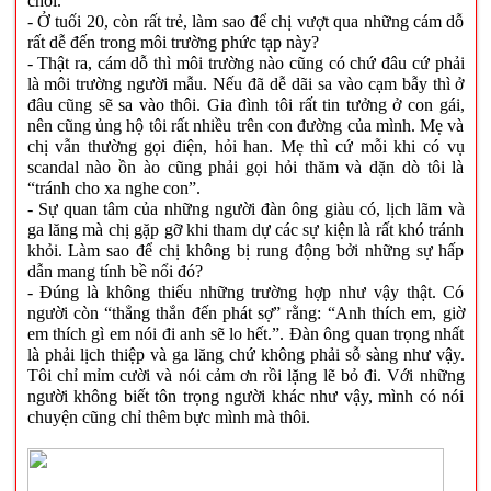
chối.
- Ở tuối 20, còn rất trẻ, làm sao để chị vượt qua những cám dỗ
rất dễ đến trong môi trường phức tạp này?
- Thật ra, cám dỗ thì môi trường nào cũng có chứ đâu cứ phải
là môi trường người mẫu. Nếu đã dễ dãi sa vào cạm bẫy thì ở
đâu cũng sẽ sa vào thôi. Gia đình tôi rất tin tưởng ở con gái,
nên cũng ủng hộ tôi rất nhiều trên con đường của mình. Mẹ và
chị vẫn thường gọi điện, hỏi han. Mẹ thì cứ mỗi khi có vụ
scandal nào ồn ào cũng phải gọi hỏi thăm và dặn dò tôi là
“tránh cho xa nghe con”.
- Sự quan tâm của những người đàn ông giàu có, lịch lãm và
ga lăng mà chị gặp gỡ khi tham dự các sự kiện là rất khó tránh
khỏi. Làm sao để chị không bị rung động bởi những sự hấp
dẫn mang tính bề nổi đó?
- Đúng là không thiếu những trường hợp như vậy thật. Có
người còn “thẳng thắn đến phát sợ” rằng: “Anh thích em, giờ
em thích gì em nói đi anh sẽ lo hết.”. Đàn ông quan trọng nhất
là phải lịch thiệp và ga lăng chứ không phải sỗ sàng như vậy.
Tôi chỉ mỉm cười và nói cảm ơn rồi lặng lẽ bỏ đi. Với những
người không biết tôn trọng người khác như vậy, mình có nói
chuyện cũng chỉ thêm bực mình mà thôi.