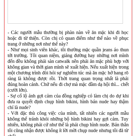
- Các người mẫu thường bị phàn nàn về ăn mặc khi đi học
hoặc đi từ thiện. Còn chị có quan điểm như thế nào về phục
trang ở những nơi như thế này?
- Như mọi sinh viên khác, tôi thường mặc quần jeans áo thun
tới trường. Tôi quan niệm, giảng đường hay những nơi mình
đến đều không phải sàn catwalk nên phải ăn mặc phù hợp với
không gian và thời gian mình sẽ xuất hiện. Nếu xuất hiện trong
một chương trình đòi hỏi sự nghiêm túc mà ăn mặc hở hang rõ
ràng là không được rồi. Thời trang quan trọng nhất là phải
đúng hoàn cảnh. Chứ nếu đi chợ mà mặc đầm dạ hội thì... chết
(cười lớn).
- Sự cố lộ ảnh gợi cảm của đồng nghiệp có làm chị do dự khi
đưa ra quyết định chụp hình bikini, hình bán nude hay thậm
chí là nude?
- Với đặc thù công việc của mình, tất nhiên các người mẫu
không thể tránh khỏi những bộ hình bikini hay gợi cảm. Tuy
nhiên, không phải cứ như thế là phải chụp hình nude. Bản thân
tôi cũng nhận được không ít lời mời chụp nude nhưng tôi đã từ