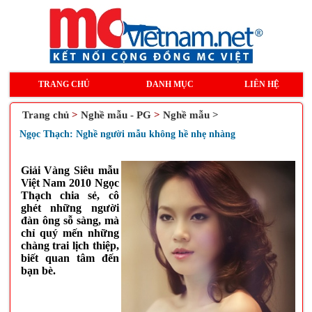
TRANG CHỦ
DANH MỤC
LIÊN HỆ
Trang chủ
>
Nghề mẫu - PG
>
Nghề mẫu >
Ngọc Thạch: Nghề người mẫu không hề nhẹ nhàng
Giải Vàng Siêu mẫu
Việt Nam 2010 Ngọc
Thạch chia sẻ, cô
ghét những người
đàn ông sỗ sàng, mà
chỉ quý mến những
chàng trai lịch thiệp,
biết quan tâm đến
bạn bè.