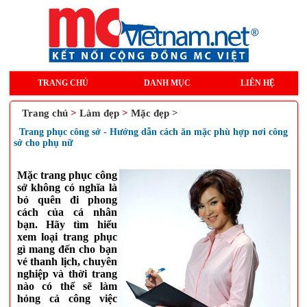
TRANG CHỦ
DANH MỤC
LIÊN HỆ
Trang chủ
>
Làm đẹp
>
Mặc đẹp >
Trang phục công sở - Hướng dẫn cách ăn mặc phù hợp nơi công
sở cho phụ nữ
Mặc trang phục công
sở không có nghĩa là
bỏ quên đi phong
cách của cá nhân
bạn. Hãy tìm hiểu
xem loại trang phục
gì mang đến cho bạn
vẻ thanh lịch, chuyên
nghiệp và thời trang
nào có thể sẽ làm
hỏng cả công việc