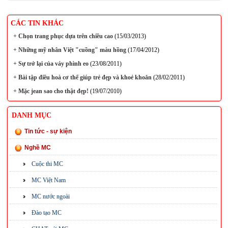
CÁC TIN KHÁC
+
Chọn trang phục dựa trên chiều cao
(15/03/2013)
+
Những mỹ nhân Việt "cuồng" màu hồng
(17/04/2012)
+
Sự trở lại của váy phình eo
(23/08/2011)
+
Bài tập điều hoà cơ thể giúp trẻ đẹp và khoẻ khoắn
(28/02/2011)
+
Mặc jean sao cho thật đẹp!
(19/07/2010)
DANH MỤC
Tin tức - sự kiện
Nghề MC
Cuộc thi MC
MC Việt Nam
MC nước ngoài
Đào tạo MC