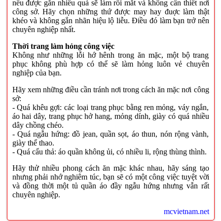
nếu được gắn nhiều quá sẽ làm rối mắt và không cần thiết nơi
công sở. Hãy chọn những thứ được may hay đuợc làm thật
khéo và không gắn nhãn hiệu lộ liễu. Điều đó làm bạn trở nên
chuyên nghiệp nhất.
Thời trang làm hỏng công việc
Không như những lỗi hớ hênh trong ăn mặc, một bộ trang
phục không phù hợp có thể sẽ làm hỏng luôn vẻ chuyên
nghiệp của bạn.
Hãy xem những điều cần tránh nơi trong cách ăn mặc nơi công
sở:
- Quá khêu gợi: các loại trang phục bằng ren mỏng, váy ngắn,
áo hai dây, trang phục hở hang, mỏng dính, giày có quá nhiều
dây chồng chéo.
- Quá ngẫu hứng: đồ jean, quần sọt, áo thun, nón rộng vành,
giày thể thao.
- Quá cẩu thả: áo quần không ủi, có nhiều li, rộng thùng thình.
Hãy thử nhiều phong cách ăn mặc khác nhau, hãy sáng tạo
nhưng phải nhớ nghiêm túc, bạn sẽ có một công việc tuyệt vời
và đồng thời một tủ quần áo đầy ngẫu hứng nhưng vẫn rất
chuyên nghiệp.
mcvietnam.net