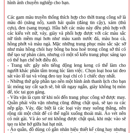
hình ảnh chuyên nghiệp cho bạn.
Các gam màu truyền thống thích hợp cho thời trang công sở là
màu đỏ (năng nổ), xanh hải quân (đáng tin cậy), xám (thủ
cựu), đen (sang trọng). Hầu hết các màu này đều phù hợp với
các kiểu vét nữ, váy, giày và phối hợp được với các màu sắc
nữ tính mềm mại hơn như màu xanh nước đá, màu hoa cà,
hồng phớt và màu ngà. Mặc những trang phục màu sắc sặc sỡ
như màu hồng chói hay bông ba hoa hoè trong công sở thì có
thể tạo sự phản cảm, nhưng có một số kiểu trang phục sáng tạo
có thể hạn chế bớt điều đó.
- Trang sức gây nên tiếng động leng keng có thể làm cho
người khác phân tâm trong lúc làm việc. Chọn loại hoa tai đeo
sát vào lỗ tai và vòng đeo tay loại chỉ có 1 chiếc duy nhất.
- Những thứ góp phần tạo nên một hình ảnh thanh lịch cho bạn
là: móng tay cắt sạch sẽ, bít tất ngay ngắn, giày không bị mòn
đế, tóc tai gọn gàng.
- Vừa vặn là cụm từ khi nói đến trang phục công sở được may.
Quần phải vừa vặn nhưng cũng đừng chật quá, sẽ tạo ra các
nếp gấp. Váy, đặc biệt là các loại váy may suông thẳng, nên
rộng rãi một chút để có thể ngồi xuống thoải mái. Áo vét nên
có nút gài. Và áo sơ mi không được chật quá, khi mặc vào sẽ
tạo ra khe hở giữa hai hạt nút.
- Áo quần, đồ dùng có gắn nhãn hiệu thiết kế cũng hay nhưng