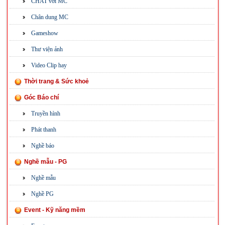
CHAT với MC
Chân dung MC
Gameshow
Thư viện ảnh
Video Clip hay
Thời trang & Sức khoẻ
Góc Báo chí
Truyền hình
Phát thanh
Nghề báo
Nghề mẫu - PG
Nghề mẫu
Nghề PG
Event - Kỹ năng mềm