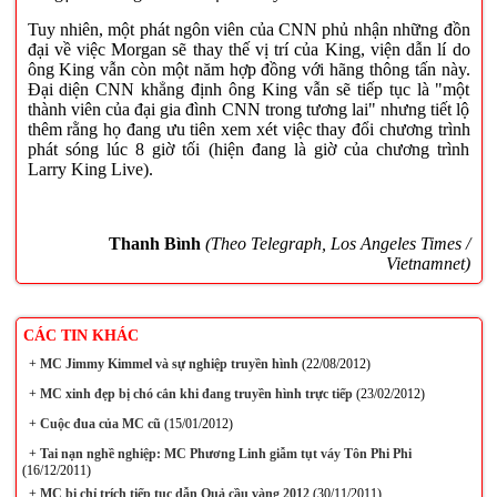
Tuy nhiên, một phát ngôn viên của CNN phủ nhận những đồn
đại về việc Morgan sẽ thay thế vị trí của King, viện dẫn lí do
ông King vẫn còn một năm hợp đồng với hãng thông tấn này.
Đại diện CNN khẳng định ông King vẫn sẽ tiếp tục là "một
thành viên của đại gia đình CNN trong tương lai" nhưng tiết lộ
thêm rằng họ đang ưu tiên xem xét việc thay đổi chương trình
phát sóng lúc 8 giờ tối (hiện đang là giờ của chương trình
Larry King Live).
Thanh Bình
(Theo Telegraph,
Los Angeles Times
/
Vietnamnet)
CÁC TIN KHÁC
+
MC Jimmy Kimmel và sự nghiệp truyền hình
(22/08/2012)
+
MC xinh đẹp bị chó cắn khi đang truyền hình trực tiếp
(23/02/2012)
+
Cuộc đua của MC cũ
(15/01/2012)
+
Tai nạn nghề nghiệp: MC Phương Linh giẫm tụt váy Tôn Phi Phi
(16/12/2011)
+
MC bị chỉ trích tiếp tục dẫn Quả cầu vàng 2012
(30/11/2011)