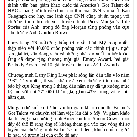
thành viên ban giám khảo cuộc thi America’s Got Talent do
NBC - mạng lưới truyền hình đối thủ của CNN sản xuất. Báo
Telegraph cho hay, các lãnh đạo CNN cũng rất ấn tượng với
chương trình trò chuyện truyền hình Piers Morgan’s Life
Stories của Anh, trong đó ông Morgan từng phỏng vấn cựu
Thủ tướng Anh Gordon Brown.
Larry King, 76 tuổi từng thống trị truyền hình Mỹ trong nhiều
thập niên với 40.000 cuộc phỏng vấn các chính trị gia, ngôi
sao giải trí, vận động viên và những nhà sản xuất tin tức khác.
Ông đã được tặng thưởng một giải Emmy Award, hai giải
Peabody Awards và 10 giải truyền hình cáp ACE Awards.
Chương trình Larry King Live phát sóng lần đầu tiên vào năm
1985. Tuy nhiên, tỉ suất khán giả xem chương trình của nhà
báo kỳ cựu King trong 3 tháng đầu năm nay đã tụt xuống mức
kỷ lục với chỉ 771.000 khán giả, giảm 43% trong vòng một
năm qua.
Morgan dự kiến sẽ từ bỏ vai trò giám khảo cuộc thi Britain’s
Got Talent và chuyển tới làm việc lâu dài ở Mỹ. Vị giám khảo
danh tiếng của chương trình American Idol Simon Cowell mới
đây đã thổ lộ rằng ông sẽ không tham gia vào các vòng thi sơ
tuyển của chương trình Britain’s Got Talent, khiến nhiều người
lo ngại về tương lai của cuộc thi này.