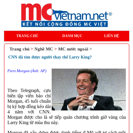
TRANG CHỦ
DANH MỤC
LIÊN HỆ
Trang chủ
>
Nghề MC
>
MC nước ngoài >
CNN đã tìm được người thay thế Larry King?
Piers Morgan (Ảnh: AP)
Theo Telegraph, cựu
biên tập viên báo chí
Morgan, 45 tuổi chuẩn
bị ký hợp đồng kéo dài
4 năm với CNN.
Morgan được cho là sẽ tiếp quản chương trình giờ vàng của
Larry King từ mùa thu này.
Morgan đã xây dựng được danh tiếng ở Mỹ với tư cách một