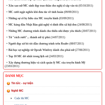
+
Xôn xao nữ MC xinh đẹp trao thân cho nghị sĩ sắp vào tù
(05/10/2011)
+
MC cười ngặt nghẽo khi đưa tin vỡ tinh hoàn
(09/09/2011)
+
Những sự cố hy hữu của MC truyền hình
(03/09/2011)
+
MC hàng đầu Nhật Bản giải nghệ vì dính đến xã hội đen
(24/08/2011)
+
Những MC chương trình dành cho thiếu nhi được yêu thích
(20/07/2011)
+
Từ "rách rưới"... thành nữ tỷ phú
(14/07/2011)
+
Người đẹp xứ bò tót dẫn chương trình trên Realtv
(08/07/2011)
+
Bài học sự nghiệp từ Oprah Winfrey dành cho phái nữ
(27/06/2011)
+
Top 10 MC dở nhất trong lịch sử
(24/03/2011)
+
Xây dựng thương hiệu và cách quản lý MC của truyền hình Mỹ
(23/03/2011)
DANH MỤC
Tin tức - sự kiện
Nghề MC
Cuộc thi MC