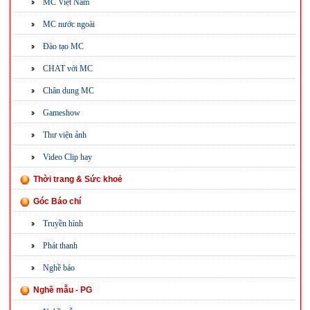
MC Việt Nam
MC nước ngoài
Đào tạo MC
CHAT với MC
Chân dung MC
Gameshow
Thư viện ảnh
Video Clip hay
Thời trang & Sức khoẻ
Góc Báo chí
Truyền hình
Phát thanh
Nghề báo
Nghề mẫu - PG