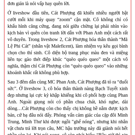
đơn giản là nói vấp hay quên lời.
Ở liveshow đầu tiên, Cát Phượng đã khiến nhiều người bật
cười mỗi khi máy quay “zoom” cận mặt. Cô không chỉ có
khẩu hình căng cứng, đang nói giữa chừng lại phải nhìn vào
kịch bản vì quên còn tranh lời dẫn với Phan Anh một cách rất
vô duyên. Trong liveshow 2, Cát Phượng hóa thân thành “Mã
Lệ Phi Cát” (nhân vật Maleficent), làm nhiệm vụ kêu gọi bình
chọn cho thí sinh. Cô diện bộ trang phục màu đen và miệng
liên tục gào thét điệp khúc “quèo quéo queo” một cách vô
nghĩa, thậm chí Cát Phượng còn “quèo quéo queo” vào những
khoảnh khắc rất không phù hợp.
Sau 3 đêm dẫn cùng MC Phan Anh, Cát Phượng đã tỏ ra “đuối
sức”. Ở liveshow 3, cô hóa thân thành nàng Bạch Tuyết xinh
đẹp nhưng lại cực kỳ khập khiểng khi cô phối hợp cùng Phan
Anh. Ngoài giọng nói có phần chua chát, khó nghe, dài
dòng…Cát Phượng còn cho thấy chị không hề nắm được kịch
bản, cứ bạ đâu nói đấy. Phỏng vấn cảm giác của cặp đôi Minh
Trung, Minh Thư khi được ngồi "ghế nóng", nhưng khi nhân
vật chưa trả lời trọn câu, MC hậu trường này đã giành nói hết
phần còn lại. Khi nói xong, cô còn phát biểu: “Bây giờ thì xin