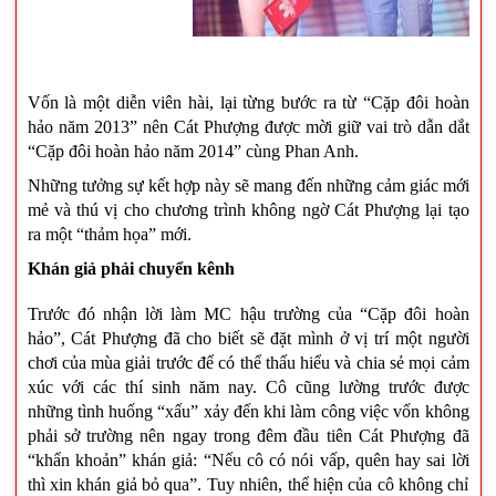
Vốn là một diễn viên hài, lại từng bước ra từ “Cặp đôi hoàn
hảo năm 2013” nên Cát Phượng được mời giữ vai trò dẫn dắt
“Cặp đôi hoàn hảo năm 2014” cùng Phan Anh.
Những tưởng sự kết hợp này sẽ mang đến những cảm giác mới
mẻ và thú vị cho chương trình không ngờ Cát Phượng lại tạo
ra một “thảm họa” mới.
Khán giả phải chuyển kênh
Trước đó nhận lời làm MC hậu trường của “Cặp đôi hoàn
hảo”, Cát Phượng đã cho biết sẽ đặt mình ở vị trí một người
chơi của mùa giải trước để có thể thấu hiểu và chia sẻ mọi cảm
xúc với các thí sinh năm nay. Cô cũng lường trước được
những tình huống “xấu” xảy đến khi làm công việc vốn không
phải sở trường nên ngay trong đêm đầu tiên Cát Phượng đã
“khẩn khoản” khán giả: “Nếu cô có nói vấp, quên hay sai lời
thì xin khán giả bỏ qua”. Tuy nhiên, thể hiện của cô không chỉ