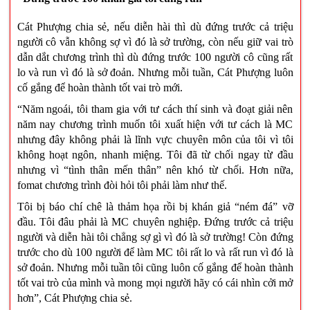
Cát Phượng chia sẻ, nếu diễn hài thì dù đứng trước cả triệu
người cô vẫn không sợ vì đó là sở trường, còn nếu giữ vai trò
dẫn dắt chương trình thì dù đứng trước 100 người cô cũng rất
lo và run vì đó là sở đoản. Nhưng mỗi tuần, Cát Phượng luôn
cố gắng để hoàn thành tốt vai trò mới.
“Năm ngoái, tôi tham gia với tư cách thí sinh và đoạt giải nên
năm nay chương trình muốn tôi xuất hiện với tư cách là MC
nhưng đây không phải là lĩnh vực chuyên môn của tôi vì tôi
không hoạt ngôn, nhanh miệng. Tôi đã từ chối ngay từ đầu
nhưng vì “tình thân mến thân” nên khó từ chối. Hơn nữa,
fomat chương trình đòi hỏi tôi phải làm như thế.
Tôi bị báo chí chê là thảm họa rồi bị khán giả “ném đá” vỡ
đầu. Tôi đâu phải là MC chuyên nghiệp. Đứng trước cả triệu
người và diễn hài tôi chẳng sợ gì vì đó là sở trường! Còn đứng
trước cho dù 100 người để làm MC tôi rất lo và rất run vì đó là
sở đoản. Nhưng mỗi tuần tôi cũng luôn cố gắng để hoàn thành
tốt vai trò của mình và mong mọi người hãy có cái nhìn cởi mở
hơn”, Cát Phượng chia sẻ.