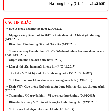
Hà Tùng Long (Gia đình và xã hội)
CÁC TIN KHÁC
+
Bảo vệ giọng nói như thế nào?
(26/06/2020)
+
Giọng ca vàng Doanh nhân 2017: Kết nối đam mê - Chia sẻ yêu thương
(14/12/2017)
+
Đêm nhạc Yêu thương Gây quỹ Từ thiện
(14/12/2017)
+
“Giọng ca vàng Doanh nhân 2017” - Nơi doanh nhân tỏa sáng đam mê âm
nhạc
(18/11/2017)
+
Quyền của nhà báo đến đâu?
(03/11/2017)
+
Làm gì khi viêm họng mãi không khỏi?
(03/11/2017)
+
Tìm kiếm MC thế hệ mới cho “Cafe sáng với VTV3”
(03/11/2017)
+
MC Tuấn Tú từng khốn khổ vì viêm xoang mãn tính
(03/11/2015)
+
Kênh VOV Giao thông Quốc gia tuyển dụng biên tập dẫn các chương trình
(17/01/2015)
+
Trang phục MC truyền hình - Vì sao chưa thuyết phục
(04/01/2015)
+
Điểm danh những MC trên kênh truyền hình phong cách
(12/11/2014)
+
MC truyền hình diện bikini câu khách
(12/11/2014)