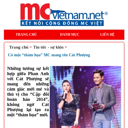
TRANG CHỦ
DANH MỤC
LIÊN HỆ
Trang chủ
>
Tin tức - sự kiện
>
Có một “thảm họa” MC mang tên Cát Phượng
Những tưởng sự kết
hợp giữa Phan Anh
với Cát Phượng sẽ
mang đến những
cảm giác mới mẻ và
thú vị cho “Cặp đôi
hoàn hảo 2014”,
không ngờ Cát
Phượng lại tạo ra
một “thảm họa” mới.