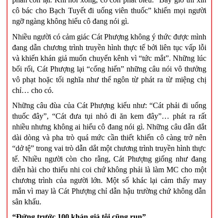
cô bác cho Bạch Tuyết đi uống viên thuốc” khiến mọi người
ngỡ ngàng không hiểu cô đang nói gì.
Nhiều người có cảm giác Cát Phượng không ý thức được mình
đang dẫn chương trình truyền hình thực tế bởi liên tục vấp lỗi
và khiến khán giả muốn chuyển kênh vì “tức mắt”. Những lúc
bối rối, Cát Phượng lại “cống hiến” những câu nói vô thưởng
vô phạt hoặc tối nghĩa như thể ngôn từ phát ra từ miệng chị
chỉ… cho có.
Những câu đùa của Cát Phượng kiểu như: “Cát phải đi uống
thuốc đây”, “Cát đưa tụi nhỏ đi ăn kem đây”… phát ra rất
nhiều nhưng không ai hiểu cô đang nói gì. Những câu dẫn dắt
dài dòng và pha trò quá mức cần thiết khiến cô càng trở nên
“dở tệ” trong vai trò dẫn dắt một chương trình truyền hình thực
tế. Nhiều người còn cho rằng, Cát Phượng giống như đang
diễn hài cho thiếu nhi coi chứ không phải là làm MC cho một
chương trình của người lớn. Một số khác lại cảm thấy may
mắn vì may là Cát Phượng chỉ dẫn hậu trường chứ không dẫn
sân khấu.
“Đứng trước 100 khán giả tôi cũng run”