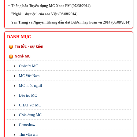
+
Thông báo Tuyển dụng MC Xone FM
(07/08/2014)
+
"Nghề... dự tiệc" của sao Việt
(06/08/2014)
+
Yến Trang và Nguyên Khang dẫn dắt Bước nhảy hoàn vũ 2014
(06/08/2014)
DANH MỤC
Tin tức - sự kiện
Nghề MC
Cuộc thi MC
MC Việt Nam
MC nước ngoài
Đào tạo MC
CHAT với MC
Chân dung MC
Gameshow
Thư viện ảnh