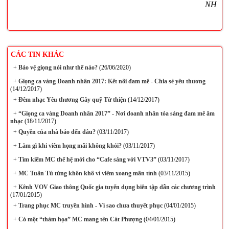
NH
CÁC TIN KHÁC
+
Bảo vệ giọng nói như thế nào?
(26/06/2020)
+
Giọng ca vàng Doanh nhân 2017: Kết nối đam mê - Chia sẻ yêu thương
(14/12/2017)
+
Đêm nhạc Yêu thương Gây quỹ Từ thiện
(14/12/2017)
+
“Giọng ca vàng Doanh nhân 2017” - Nơi doanh nhân tỏa sáng đam mê âm
nhạc
(18/11/2017)
+
Quyền của nhà báo đến đâu?
(03/11/2017)
+
Làm gì khi viêm họng mãi không khỏi?
(03/11/2017)
+
Tìm kiếm MC thế hệ mới cho “Cafe sáng với VTV3”
(03/11/2017)
+
MC Tuấn Tú từng khốn khổ vì viêm xoang mãn tính
(03/11/2015)
+
Kênh VOV Giao thông Quốc gia tuyển dụng biên tập dẫn các chương trình
(17/01/2015)
+
Trang phục MC truyền hình - Vì sao chưa thuyết phục
(04/01/2015)
+
Có một “thảm họa” MC mang tên Cát Phượng
(04/01/2015)