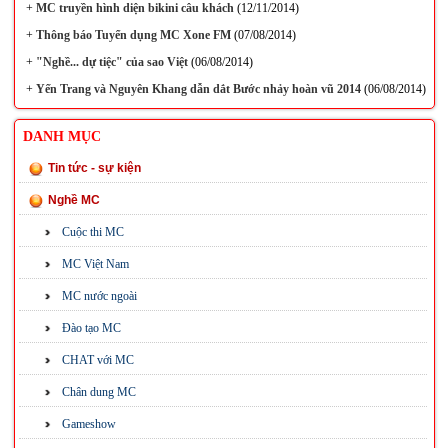
+
MC truyền hình diện bikini câu khách
(12/11/2014)
+
Thông báo Tuyển dụng MC Xone FM
(07/08/2014)
+
"Nghề... dự tiệc" của sao Việt
(06/08/2014)
+
Yến Trang và Nguyên Khang dẫn dắt Bước nhảy hoàn vũ 2014
(06/08/2014)
DANH MỤC
Tin tức - sự kiện
Nghề MC
Cuộc thi MC
MC Việt Nam
MC nước ngoài
Đào tạo MC
CHAT với MC
Chân dung MC
Gameshow