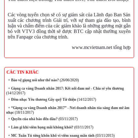
Các vòng tuyển chọn sẽ có sự giám sát của Lãnh đạo Ban Sản 
xuất các chương trình Giải trí, với sự tham gia đào tạo, bình 
luận và chấm điểm của các giám khảo là những gương mặt gắn 
bó với VTV3 đồng thời sẽ được BTC cập nhật thường xuyên 
trên Fanpage của chương trình.
www.mcvietnam.net tổng hợp
CÁC TIN KHÁC
+
Bảo vệ giọng nói như thế nào?
(26/06/2020)
+
Giọng ca vàng Doanh nhân 2017: Kết nối đam mê - Chia sẻ yêu thương
(14/12/2017)
+
Đêm nhạc Yêu thương Gây quỹ Từ thiện
(14/12/2017)
+
“Giọng ca vàng Doanh nhân 2017” - Nơi doanh nhân tỏa sáng đam mê âm
nhạc
(18/11/2017)
+
Quyền của nhà báo đến đâu?
(03/11/2017)
+
Làm gì khi viêm họng mãi không khỏi?
(03/11/2017)
+
MC Tuấn Tú từng khốn khổ vì viêm xoang mãn tính
(03/11/2015)