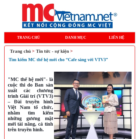
TRANG CHỦ
DANH MỤC
LIÊN HỆ
Trang chủ
>
Tin tức - sự kiện
>
Tìm kiếm MC thế hệ mới cho “Cafe sáng với VTV3”
"MC thế hệ mới"- là 
cuộc thi do Ban sản 
xuất các chương 
trình Giải trí (VTV3) 
– Đài truyền hình 
Việt Nam tổ chức, 
nhằm tìm kiếm 
những gương mặt 
mới tài năng, cá tính 
trên truyền hình.