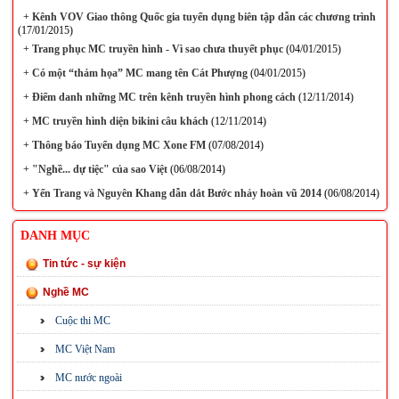
+
Kênh VOV Giao thông Quốc gia tuyển dụng biên tập dẫn các chương trình
(17/01/2015)
+
Trang phục MC truyền hình - Vì sao chưa thuyết phục
(04/01/2015)
+
Có một “thảm họa” MC mang tên Cát Phượng
(04/01/2015)
+
Điểm danh những MC trên kênh truyền hình phong cách
(12/11/2014)
+
MC truyền hình diện bikini câu khách
(12/11/2014)
+
Thông báo Tuyển dụng MC Xone FM
(07/08/2014)
+
"Nghề... dự tiệc" của sao Việt
(06/08/2014)
+
Yến Trang và Nguyên Khang dẫn dắt Bước nhảy hoàn vũ 2014
(06/08/2014)
DANH MỤC
Tin tức - sự kiện
Nghề MC
Cuộc thi MC
MC Việt Nam
MC nước ngoài