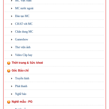
MC Việt Nam
MC nước ngoài
Đào tạo MC
CHAT với MC
Chân dung MC
Gameshow
Thư viện ảnh
Video Clip hay
Thời trang & Sức khoẻ
Góc Báo chí
Truyền hình
Phát thanh
Nghề báo
Nghề mẫu - PG