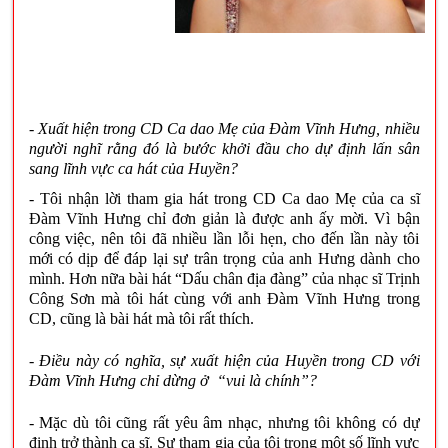
- Xuất hiện trong CD Ca dao Mẹ của Đàm Vĩnh Hưng, nhiều
người nghĩ rằng đó là bước khởi đầu cho dự định lấn sân
sang lĩnh vực ca hát của Huyền?
- Tôi nhận lời tham gia hát trong CD Ca dao Mẹ của ca sĩ
Đàm Vĩnh Hưng chỉ đơn giản là được anh ấy mời. Vì bận
công việc, nên tôi đã nhiều lần lỗi hẹn, cho đến lần này tôi
mới có dịp để đáp lại sự trân trọng của anh Hưng dành cho
mình. Hơn nữa bài hát “Dấu chân địa đàng” của nhạc sĩ Trịnh
Công Sơn mà tôi hát cùng với anh Đàm Vĩnh Hưng trong
CD, cũng là bài hát mà tôi rất thích.
- Điều này có nghĩa, sự xuất hiện của Huyền trong CD với
Đàm Vĩnh Hưng chỉ dừng ở “vui là chính”?
- Mặc dù tôi cũng rất yêu âm nhạc, nhưng tôi không có dự
định trở thành ca sĩ. Sự tham gia của tôi trong một số lĩnh vực