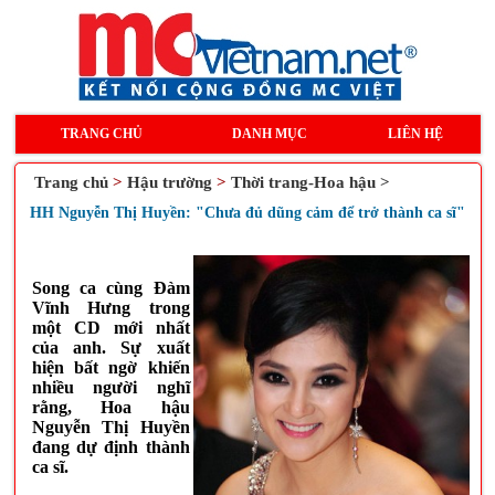
TRANG CHỦ
DANH MỤC
LIÊN HỆ
Trang chủ
>
Hậu trường
>
Thời trang-Hoa hậu >
HH Nguyễn Thị Huyền: "Chưa đủ dũng cảm để trở thành ca sĩ"
Song ca cùng Đàm
Vĩnh Hưng trong
một CD mới nhất
của anh. Sự xuất
hiện bất ngờ khiến
nhiều người nghĩ
rằng, Hoa hậu
Nguyễn Thị Huyền
đang dự định thành
ca sĩ.