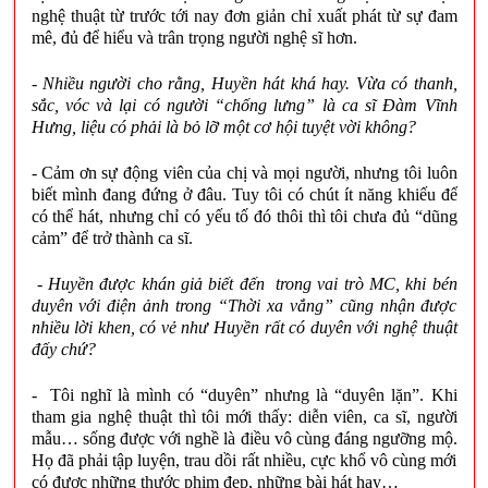
nghệ thuật từ trước tới nay đơn giản chỉ xuất phát từ sự đam
mê, đủ để hiểu và trân trọng người nghệ sĩ hơn.
- Nhiều người cho rằng, Huyền hát khá hay. Vừa có thanh,
sắc, vóc và lại có người “chống lưng” là ca sĩ Đàm Vĩnh
Hưng, liệu có phải là bỏ lỡ một cơ hội tuyệt vời không?
- Cảm ơn sự động viên của chị và mọi người, nhưng tôi luôn
biết mình đang đứng ở đâu. Tuy tôi có chút ít năng khiếu để
có thể hát, nhưng chỉ có yếu tố đó thôi thì tôi chưa đủ “dũng
cảm” để trở thành ca sĩ.
- Huyền được khán giả biết đến trong vai trò MC, khi bén
duyên với điện ảnh trong “Thời xa vắng” cũng nhận được
nhiều lời khen, có vẻ như Huyền rất có duyên với nghệ thuật
đấy chứ?
- Tôi nghĩ là mình có “duyên” nhưng là “duyên lặn”. Khi
tham gia nghệ thuật thì tôi mới thấy: diễn viên, ca sĩ, người
mẫu… sống được với nghề là điều vô cùng đáng ngưỡng mộ.
Họ đã phải tập luyện, trau dồi rất nhiều, cực khổ vô cùng mới
có được những thước phim đẹp, những bài hát hay…