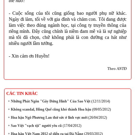
thế nào?
- Cuộc sống của tôi cũng giống bao người phụ nữ khác.
Ngày đi làm, tối về với gia đình và chăm con. Tôi đang được
làm việc theo đúng ngành học, tại công ty truyền thông của
riêng mình. Đây cũng chính là niềm đam mê và là sự nghiệp
mà tôi đã chọn, chứ không phải là con đường ca hát như
nhiều người lầm tưởng.
- Xin cảm ơn Huyền!
Theo
ANTĐ
CÁC TIN KHÁC
+
Những Phát Ngôn "Gây Đứng Hình" Của Sao Việt
(12/11/2014)
+
Không scandal, Hồng Quế cũng khó thành Hoa hậu
(09/05/2012)
+
Hoa hậu Ngô Phương Lan thử sức ở lĩnh vực mới
(26/04/2012)
+
Sao Việt "vạch tội" người yêu cũ
(17/04/2012)
+
Hoa hậu Việt Nam 2012 sẽ diễn ra tại Đà Nẵng
(29/03/2012)