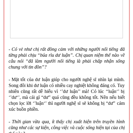
- Có vẻ như chị rất đồng cảm với những người nổi tiếng đã
từng phải chịu “búa rìu dư luận”. Chị quan niệm thế nào về
câu nói “đã làm người nổi tiếng là phải chấp nhận sống
chung với tin đồn”?
- Mặt tốt của dư luận giúp cho người nghệ sĩ nhìn lại mình.
Song đôi khi dư luận có nhiều cay nghiệt không đáng có. Tuy
nhiên cũng rất dễ hiểu vì ‘’dư luận’’ mà! Có lúc ‘‘luận‘’ bị
‘’dư‘’, mà cái gì “dư” quá cũng đều không tốt. Nên nếu biết
chọn lọc lời ‘’luận‘’ thì người nghệ sĩ sẽ không bị “dư” cảm
xúc buồn phiền.
- Thời gian vừa qua, ít thấy chị xuất hiện trên truyền hình
cũng như các sự kiện, công việc và cuộc sống hiện tại của chị