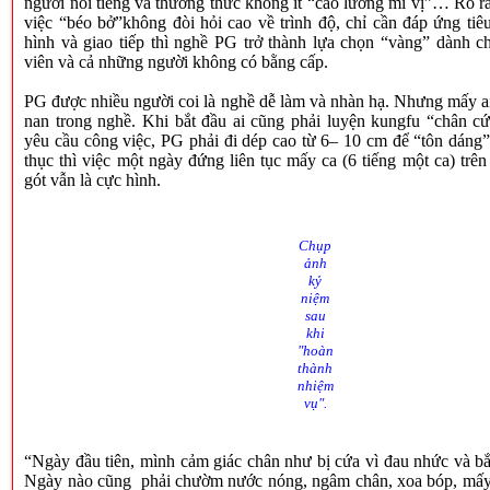
người nổi tiếng và thưởng thức không ít “cao lương mĩ vị”… Rõ r
việc “béo bở”không đòi hỏi cao về trình độ, chỉ cần đáp ứng tiê
hình và giao tiếp thì nghề PG trở thành lựa chọn “vàng” dành ch
viên và cả những người không có bằng cấp.
PG được nhiều người coi là nghề dễ làm và nhàn hạ. Nhưng mấy ai
nan trong nghề. Khi bắt đầu ai cũng phải luyện kungfu “chân 
yêu cầu công việc, PG phải đi dép cao từ 6– 10 cm để “tôn dáng
thục thì việc một ngày đứng liên tục mấy ca (6 tiếng một ca) trê
gót vẫn là cực hình.
Chụp
ảnh
kỷ
niệm
sau
khi
"hoàn
thành
nhiệm
vụ".
“Ngày đầu tiên, mình cảm giác chân như bị cứa vì đau nhức và bắ
Ngày nào cũng phải chườm nước nóng, ngâm chân, xoa bóp, mấy 