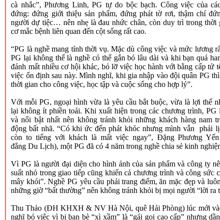
cà nhắc”, Phương Linh, PG tự do bộc bạch. Công việc của cá
đứng: đứng giới thiệu sản phẩm, đứng phát tờ rơi, thậm chí đứ
người dự tiệc… nên nhẹ là đau nhức chân, còn duy trì trong thời 
cơ mắc bệnh liên quan đến cột sống rất cao.
“PG là nghề mang tính thời vụ. Mặc dù công việc và mức lương r
PG lại không thể là nghề có thể gắn bó lâu dài và khi bạn quá ha
đánh mất nhiều cơ hội khác, bỏ lỡ việc học hành với bằng cấp tử 
việc ổn định sau này. Mình nghĩ, khi gia nhập vào đội quân PG th
thời gian cho công việc, học tập và cuộc sống cho hợp lý”.
Với mỗi PG, ngoại hình vừa là yêu cầu bắt buộc, vừa là lợi thế
lại không ít phiền toái. Khi xuất hiện trong các chương trình, P
và nổi bật nhất nên không tránh khỏi những khách hàng nam tr
động bất nhã. “Có khi ức đến phát khóc nhưng mình vẫn phải lị
còn to tiếng với khách là mất việc ngay”, Đặng Phương Yến
đẳng Du Lịch), một PG đã có 4 năm trong nghề chia sẻ kinh nghiệ
Vì PG là người đại diện cho hình ảnh của sản phẩm và công ty nê
suất nhỏ trong giao tiếp cũng khiến cả chương trình và công sức 
mây khói”. Nghề PG yêu cầu phải trang điểm, ăn mặc đẹp và luôn
những giờ “bất thường” nên không tránh khỏi bị mọi người “lời ra 
Thu Thảo (ĐH KHXH & NV Hà Nội, quê Hải Phòng) lúc mới vào
nghĩ bỏ việc vì bị bạn bè “xì xầm” là “gái gọi cao cấp” nhưng dầ