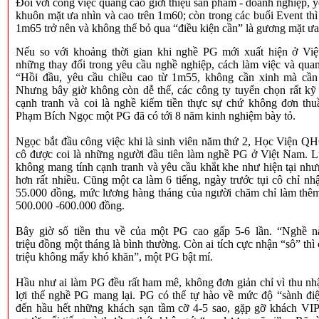
Đối với công việc quảng cáo giới thiệu sản phẩm - doanh nghiệp, 
khuôn mặt ưa nhìn và cao trên 1m60; còn trong các buổi Event thì
1m65 trở nên và không thể bỏ qua “điều kiện cần” là gương mặt ư
Nếu so với khoảng thời gian khi nghề PG mới xuất hiện ở Việ
những thay đổi trong yêu cầu nghề nghiệp, cách làm việc và qua
“Hồi đầu, yêu cầu chiều cao từ 1m55, không cần xinh mà cần 
Nhưng bây giờ không còn dễ thế, các công ty tuyển chọn rất kỹ 
cạnh tranh và coi là nghề kiếm tiền thực sự chứ không đơn thu
Phạm Bích Ngọc một PG đã có tới 8 năm kinh nghiệm bày tỏ.
Ngọc bắt đầu công việc khi là sinh viên năm thứ 2, Học Viện Q
cô được coi là những người đầu tiên làm nghề PG ở Việt Nam. L
không mang tính cạnh tranh và yêu cầu khắt khe như hiện tại như
hơn rất nhiều. Cũng một ca làm 6 tiếng, ngày trước tụi cô chỉ nh
55.000 đồng, mức lương hàng tháng của người chăm chỉ làm thêm
500.000 -600.000 đồng.
Bây giờ số tiền thu về của một PG cao gấp 5-6 lần. “Nghề n
triệu đồng một tháng là bình thường. Còn ai tích cực nhận “sô” thì c
triệu không mấy khó khăn”, một PG bật mí.
Hầu như ai làm PG đều rất ham mê, không đơn giản chỉ vì thu n
lợi thế nghề PG mang lại. PG có thể tự hào về mức độ “sành đi
đến hầu hết những khách sạn tầm cỡ 4-5 sao, gặp gỡ khách VIP