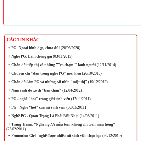
CÁC TIN KHÁC
+
PG: Ngoại hình đẹp, chưa đủ!
(26/06/2020)
+
Nghề PG: Lắm chông gai
(03/11/2015)
+
Chân dài tiếp thị và những ''''va chạm'''' lạnh người
(12/11/2014)
+
Chuyện chỉ "dân trong nghề PG" mới hiểu
(26/10/2013)
+
Chân dài làm PG và những cái nhìn "miệt thị"
(19/12/2012)
+
Nam sinh đổ xô đi "bán chân"
(12/04/2012)
+
PG - nghề "hot" trong giới sinh viên
(17/11/2011)
+
PG - Nghề “hot” của nữ sinh viên
(30/03/2011)
+
Nghề PG - Quan Trọng Là Phải Biết Nhịn
(14/03/2011)
+
Trang Trana: “Nghề người mẫu teen không chỉ toàn màu hồng”
(23/02/2011)
+
Promotion Girl - nghề được nhiều nữ sinh viên chọn lựa
(20/12/2010)