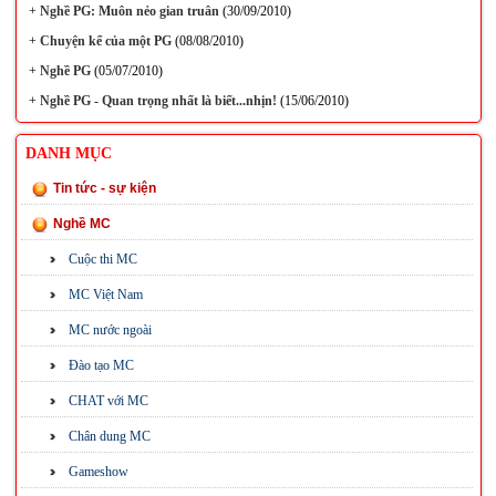
+
Nghề PG: Muôn nẻo gian truân
(30/09/2010)
+
Chuyện kể của một PG
(08/08/2010)
+
Nghề PG
(05/07/2010)
+
Nghề PG - Quan trọng nhất là biết...nhịn!
(15/06/2010)
DANH MỤC
Tin tức - sự kiện
Nghề MC
Cuộc thi MC
MC Việt Nam
MC nước ngoài
Đào tạo MC
CHAT với MC
Chân dung MC
Gameshow