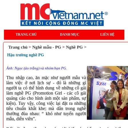
TRANG CHỦ
DANH MỤC
LIÊN HỆ
Trang chủ
>
Nghề mẫu - PG
>
Nghề PG >
Hậu trường nghề PG
Ảnh: Ngọc (áo trắng) và nhóm bạn PG.
Thu nhập cao, ăn mặc như người mẫu và
làm việc ở nơi lịch sự - đó là những gì
người ta có thể hình dung về những cô gái
làm nghề PG (Promotion Girl - các cô gái
quảng cáo cho hình ảnh một sản phẩm, sự
kiện). Tuy vậy, công việc lại đặt ra những
tiêu chuẩn khắt khe; mà dân trong nghề
thường đùa nhau: “ khó như tuyển người
mẫu, diễn viên”.