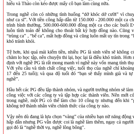
hiểu và Thảo còn kéo được mấy cô bạn làm cùng nữa.
Trong nghề còn có những tình huống “dở khóc dở cười” vì chu
như ca sĩ”. Với tiền công hấp dẫn từ 150.000 - 200.000 một ca 
trình bình thường, 500.000-600.000 đồng một ca cho các buổi 
luôn tính toán để không cho thoát bất kỳ hợp đồng nào. Cũng 
“trùng ca” , “bể ca”, mất hợp đồng và cũng luôn mất uy tín trong “
khó tránh khỏi.
Tệ hơn, khi quá mải kiếm tiền, nhiều PG là sinh viên sẽ không có
chăm lo học tập, nên chuyện thi lại, học lại là điều khó tránh. Hơn 
định với nghề PG là rất mong manh vì nghề này vốn mang tính thụ 
Với yêu cầu và tính chất công việc, tuổi thọ của nghề chỉ khoản
17 đến 25 tuổi); và qua độ tuổi đó “bạn sẽ thấy mình già và tự 
nghề”.
Hầu hết các PG đều lập thành nhóm, và người trưởng nhóm sẽ làm 
công việc với các công ty và tập hợp các thành viên. Nên mới c
trong nghề, một PG có thể làm cho 10 công ty nhưng đến khi “g
không trở thành nhân viên chính thức của công ty nào.
Vậy nên dù đang là lựa chọn “vàng” của nhiều bạn nữ năng động 
hấp dẫn nhưng PG vẫn được coi là nghề làm thêm, ngay cả người
gọi đó là “nghề thời vụ, nghề lông bông".