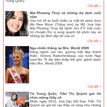
Trung Quốc).
Chi tiết »
Mai Phương Thuý và những dự định cuối
năm
Vừa trở về từ buổi chiếu ra mắt bộ phim bom
tấn New Moon (Trăng non) tại Mỹ, hoa hậu
Mai Phương Thuý đã dành cho P.V một cuộc
trò chuyện thú vị xung quanh bộ phim này và
những dự định sắp tới của cô…
Chi tiết »
Nga chiến thắng tại Mrs. World 2009
Dáng người cao ráo, gương mặt đẹp thánh
thiện, Victoria Radochinskaya của nước Nga
vượt lên 76 đại diện khắp thế giới, giành danh
hiệu Mrs. World 2009.
Chi tiết »
Từ Trung Quốc, Trần Thị Quỳnh gửi lời
chúc mừng thầy cô
Nhân ngày 20/11, hoa hậu thể thao Trần Thị
Quỳnh xin gửi tới các thầy cô cũng như những