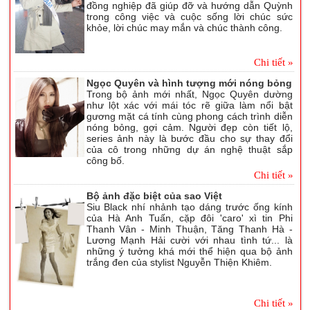
đồng nghiệp đã giúp đỡ và hướng dẫn Quỳnh
trong công việc và cuộc sống lời chúc sức
khỏe, lời chúc may mắn và chúc thành công.
Chi tiết »
Ngọc Quyên và hình tượng mới nóng bỏng
Trong bộ ảnh mới nhất, Ngọc Quyên dường
như lột xác với mái tóc rẽ giữa làm nổi bật
gương mặt cá tính cùng phong cách trình diễn
nóng bỏng, gợi cảm. Người đẹp còn tiết lộ,
series ảnh này là bước đầu cho sự thay đổi
của cô trong những dự án nghệ thuật sắp
công bố.
Chi tiết »
Bộ ảnh đặc biệt của sao Việt
Siu Black nhí nhảnh tạo dáng trước ống kính
của Hà Anh Tuấn, cặp đôi 'caro' xì tin Phi
Thanh Vân - Minh Thuận, Tăng Thanh Hà -
Lương Mạnh Hải cười với nhau tình tứ... là
những ý tưởng khá mới thể hiện qua bộ ảnh
trắng đen của stylist Nguyễn Thiện Khiêm.
Chi tiết »