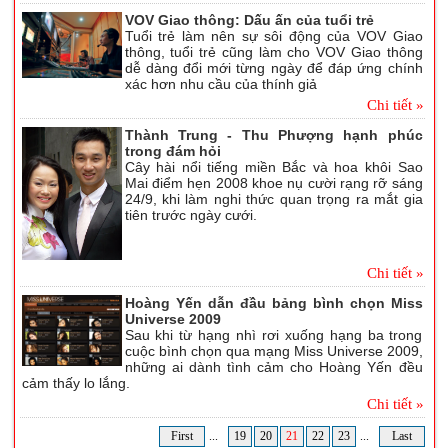
VOV Giao thông: Dấu ấn của tuổi trẻ
Tuổi trẻ làm nên sự sôi động của VOV Giao
thông, tuổi trẻ cũng làm cho VOV Giao thông
dễ dàng đổi mới từng ngày để đáp ứng chính
xác hơn nhu cầu của thính giả
Chi tiết »
Thành Trung - Thu Phượng hạnh phúc
trong đám hỏi
Cây hài nổi tiếng miền Bắc và hoa khôi Sao
Mai điểm hẹn 2008 khoe nụ cười rạng rỡ sáng
24/9, khi làm nghi thức quan trọng ra mắt gia
tiên trước ngày cưới.
Chi tiết »
Hoàng Yến dẫn đầu bảng bình chọn Miss
Universe 2009
Sau khi từ hạng nhì rơi xuống hạng ba trong
cuộc bình chọn qua mạng Miss Universe 2009,
những ai dành tình cảm cho Hoàng Yến đều
cảm thấy lo lắng.
Chi tiết »
First
...
19
20
21
22
23
...
Last