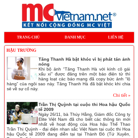
TRANG CHỦ
DANH MỤC
LIÊN HỆ
HẬU TRƯỜNG
Tăng Thanh Hà bật khóc vì bị phát tán ảnh
nóng
Khi bộ ảnh “Tăng Thanh Hà với kính cô gái
xấu xí” được đăng trên một báo điện tử thì
hàng loạt các báo mạng đã copy bức ảnh “lộ
hàng” của ngôi sao này. Tăng Thanh Hà đã bật khóc khi chia
sẻ về sự cố này.
Chi tiết »
Trần Thị Quỳnh tại cuộc thi Hoa hậu Quốc
tế 2009
Ngày 26/11, bà Thúy Hằng, Giám đốc Công ty
Elite Việt Nam đã cho biết các thông tin mới
nhất về hoạt động của Hoa hậu Thể Thao
Trần Thị Quỳnh - đại diện nhan sắc Việt Nam tại cuộc thi Hoa
hậu Quốc tế 2009 đang diễn tại tại Thành Đô (Tứ Xuyên,