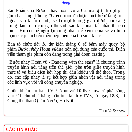
Hưng
.
Sân khấu của Bước nhảy hoàn vũ 2012 mang tính đột phá
gồm hai tầng. Phòng “Green room” được thiết kế ở tầng trên
ngoài sân khấu chính, sẽ là một không gian được bài sang
trọng dành cho các cặp thí sinh sau khi hoàn tất phần thi của
mình. Họ có thể ngồi lại cùng nhau để xem, chia sẻ và bình
luận các phần biểu diễn tiếp theo của thí sinh khác.
Ban tổ chức tiết lộ, dự kiến tháng 6 sẽ bấm máy quay bộ
phim
Bước nhảy Hoàn vũ
dựa trên nội dung của cuộc thi. Diễn
viên tham gia phim còn đang trong giai đoạn casting.
"Bước nhảy Hoàn vũ - Dancing with the stars" là chương trình
truyền hình nổi tiếng trên thế giới, pha trộn giữa truyền hình
thực tế và biểu diễn kết hợp thi đấu khiêu vũ thể thao. Trong
đó, các cặp nhảy là sự kết hợp giữa nhân vật nổi tiếng trong
các lĩnh vực với vũ công chuyên nghiệp.
Cuộc thi lần thứ ba tại Việt Nam với 10 liveshow, sẽ phát sóng
vào 21h chủ nhật hàng tuần trên kênh VTV3, từ ngày 18/3, tại
Cung thể thao Quần Ngựa, Hà Nội.
Theo
VnExpress
CÁC TIN KHÁC