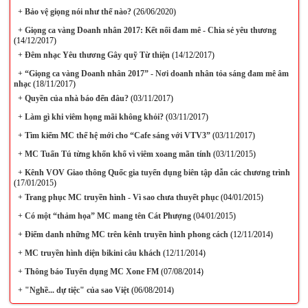
+
Bảo vệ giọng nói như thế nào?
(26/06/2020)
+
Giọng ca vàng Doanh nhân 2017: Kết nối đam mê - Chia sẻ yêu thương
(14/12/2017)
+
Đêm nhạc Yêu thương Gây quỹ Từ thiện
(14/12/2017)
+
“Giọng ca vàng Doanh nhân 2017” - Nơi doanh nhân tỏa sáng đam mê âm
nhạc
(18/11/2017)
+
Quyền của nhà báo đến đâu?
(03/11/2017)
+
Làm gì khi viêm họng mãi không khỏi?
(03/11/2017)
+
Tìm kiếm MC thế hệ mới cho “Cafe sáng với VTV3”
(03/11/2017)
+
MC Tuấn Tú từng khốn khổ vì viêm xoang mãn tính
(03/11/2015)
+
Kênh VOV Giao thông Quốc gia tuyển dụng biên tập dẫn các chương trình
(17/01/2015)
+
Trang phục MC truyền hình - Vì sao chưa thuyết phục
(04/01/2015)
+
Có một “thảm họa” MC mang tên Cát Phượng
(04/01/2015)
+
Điểm danh những MC trên kênh truyền hình phong cách
(12/11/2014)
+
MC truyền hình diện bikini câu khách
(12/11/2014)
+
Thông báo Tuyển dụng MC Xone FM
(07/08/2014)
+
"Nghề... dự tiệc" của sao Việt
(06/08/2014)