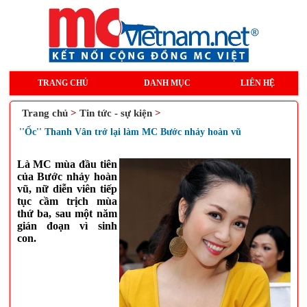
TRANG CHỦ
DANH MỤC
LIÊN HỆ
Trang chủ
>
Tin tức - sự kiện
>
''Ốc'' Thanh Vân trở lại làm MC Bước nhảy hoàn vũ
Là MC mùa đầu tiên
của Bước nhảy hoàn
vũ, nữ diễn viên tiếp
tục cầm trịch mùa
thứ ba, sau một năm
gián đoạn vì sinh
con.