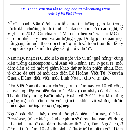
"Ốc" Thanh Vân tươi tắn tại họp báo ra mắt chương trình.
Ảnh:
Lý Võ Phú Hưng.
"Ốc" Thanh Vân được ban tổ chức tin tưởng giao lại trọng
trách dẫn chương trình tranh tài dancesport của các nghệ sĩ
Việt năm 2012. Cô chia sẻ: “Mùa đầu tiên với vai trò MC đã
cho tôi nhiều kỷ niệm và ấn tượng đẹp. Dù bị gián đoạn một
thời gian, tôi luôn theo dõi chương trình và luôn trau dồi để kỹ
năng đối đáp của mình ngày càng thú vị hơn”.
Năm nay, nhạc sĩ Quốc Bảo sẽ ngồi vào vị trí "ghế nóng" cùng
kiện tướng dancesports Chí Anh và Khánh Thi. Ngoài ra, mỗi
đêm diễn sẽ có một vị giám khảo thứ tư luân phiên nhau. Ban
tổ chức đã gửi lời mời đạo diễn Lê Hoàng, Việt Tú, Nguyễn
Quang Dũng, diễn viên múa Linh Nga… cho vị trí này.
Đến Việt Nam tham dự chương trình năm nay có 10 vũ công
chuyên nghiệp và biên đạo múa Alex (bạn nhảy của diễn viên
Thanh Thúy trong Bước nhảy Hoàn vũ 2011). Họ là những
gương mặt có thâm niên với bộ môn khiêu vũ và đoạt được
nhiều giải thưởng trong sự nghiệp.
Ngoài các điệu nhảy quen thuộc phổ biến, năm nay, thể loại
Broadway (nhạc kịch) và nhạc phim sẽ được đưa vào nội dung
thi chính thức ở các đêm liveshow thứ sáu, tám. Ngoài ra, ở
đêm thi thứ năm, 10 cặp thí sinh sẽ được trải nghiệm với “Đêm