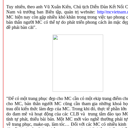
Tuy nhiên, theo anh Vũ Xuân Kiên, Chủ tịch Diễn Đàn Kết Nối 
Nam và trưởng ban Biên tập, quản trị website:
http//mcvietnam.
MC hiện nay còn gặp nhiều khó khăn trong trong việc tạo phong c
bản thân người MC có thể tự do phát triển phong cách ăn mặc đẹp
đề phải bàn cãi".
"Để có một trang phục đẹp cho MC cần có một ekip trang điểm ch
cho MC, bản thân người MC cũng cần tham gia những khoá họ
trau dồi kiến thức làm đẹp của MC. Trong khi đó, thực tế phần lớ
do đam mê và hoạt động của các CLB và trung tâm đào tạo M
tính tự phát, thiếu bài bản. Một MC mới vào nghề thường phải tự
về trang phục, make-up, làm tóc… Đối với các MC có nhiều kinh 