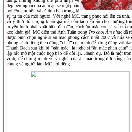
dung, nhưng không thể phủ nhận vẻ
đẹp bên ngoài qua ăn mặc sẽ một phần
nói lên tâm hồn và cá tính bên trong, là
sự tự tin của mỗi người. Với nghề MC, trang phục nói lên cá tính
và ý thức tôn trọng khán giả mà còn tạo dấn ấn cho chương tr
truyền hình phải xuất hiện đều đặn, cách ăn mặc còn là yếu tố qu
kéo khán giả. MC điển trai Anh Tuấn trong
Trò chơi Âm nhạc
đã rấ
được bình chọn nghệ sĩ ăn mặc phong cách nhất 2007 và hứa sẽ 
phong cách riêng theo đúng “chất” của mình để xứng đáng với da
Thanh Bạch sau khi bị “gắn mác” là nghệ sĩ “ăn mặc phản cảm” 
lập tức mở một cuộc họp báo để đòi lại…danh dự. Đó là một tro
ví dụ để chứng minh về ý nghĩa của ăn mặc trong đời sống của 
chung và người làm MC nói riêng.