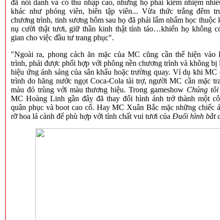
đã nổi danh và có thu nhập cao, nhưng họ phải kiêm nhiệm nhiề
khác như phóng viên, biên tập viên... Vừa thức trắng đêm tr
chương trình, tinh sương hôm sau họ đã phải lẩm nhẩm học thuộc 
nụ cười thật tươi, giữ thần kinh thật tỉnh táo…khiến họ không c
gian cho việc đầu tư trang phục".
"Ngoài ra, phong cách ăn mặc của MC cũng cần thể hiện vào 
trình, phải được phối hợp với phông nền chương trình và không bị 
hiệu ứng ánh sáng của sân khấu hoặc trường quay. Ví dụ khi MC
trình do hãng nước ngọt Coca-Cola tài trợ, người MC cần mặc tr
màu đỏ trùng với màu thương hiệu. Trong gameshow
Chúng tôi 
MC Hoàng Linh gần đây đã thay đổi hình ảnh trở thành một cô
quân phục và boot cao cổ. Hay MC Xuân Bắc mặc những chiếc á
rỡ hoa lá cành để phù hợp với tính chất vui tươi của
Đuổi hình bắt 