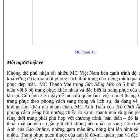
MC Tuấn Tú
Mỗi người một vẻ
Không thể phủ nhận rất nhiều MC Việt
Nam
bên cạnh trình độ
khá vững đã tạo ra một phong cách thời trang cho riêng mình qua
phục đẹp mắt. MC Thanh Mai trong
Sức Sống Mới
có 5 buổi l
tuần với 5 bộ trang phục khác nhau và đặc biệt là trang phục của
lặp lại. Cô dành 2-3 ngày để mua đủ quần làm việc cho 3 tháng. 
trang phục theo phong cách sang trọng và lịch sự, đa dạng về
không làm khán giả nhàm chán. MC Anh Tuấn của
Trò Chơi 
phong cách riêng bởi những chiếc áo sơ mi thanh nhã và quần je
rằng thời trang phải phù hợp với chương trình, bản thân – đó là
thoải mái tạo nên sự gần gũi chứ không nên quá cao sang. Còn t
Anh của
Sao Online
, những gam mầu ấm, nóng khi lên hình sẽ 
nhiều. Trang phục quen thuộc của anh là đờ-mi, quần jean và đặc b