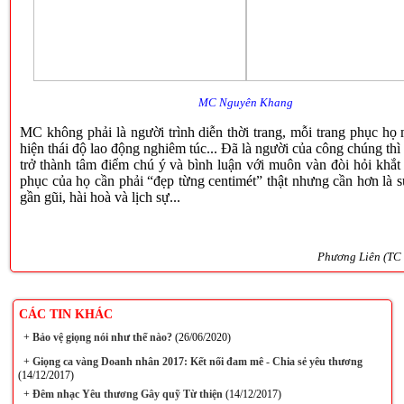
MC Nguyên Khang
MC không phải là người trình diễn thời trang, mỗi trang phục họ
hiện thái độ lao động nghiêm túc... Đã là người của công chúng th
trở thành tâm điểm chú ý và bình luận với muôn vàn đòi hỏi khắt
phục của họ cần phải “đẹp từng centimét” thật nhưng cần hơn là sự
gần gũi, hài hoà và lịch sự...
Phương Liên (TC 
CÁC TIN KHÁC
+
Bảo vệ giọng nói như thế nào?
(26/06/2020)
+
Giọng ca vàng Doanh nhân 2017: Kết nối đam mê - Chia sẻ yêu thương
(14/12/2017)
+
Đêm nhạc Yêu thương Gây quỹ Từ thiện
(14/12/2017)