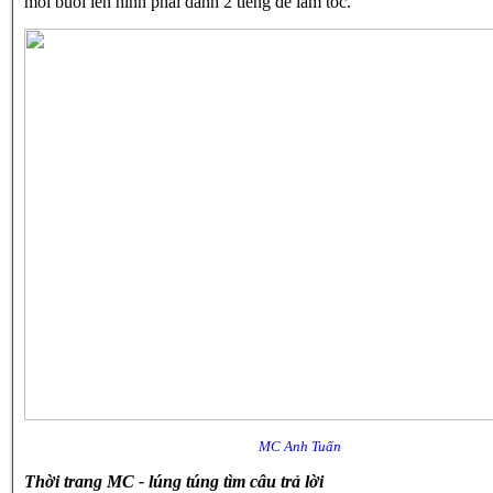
mỗi buổi lên hình phải dành 2 tiếng để làm tóc.
MC Anh Tuấn
Thời trang MC - lúng túng tìm câu trả lời