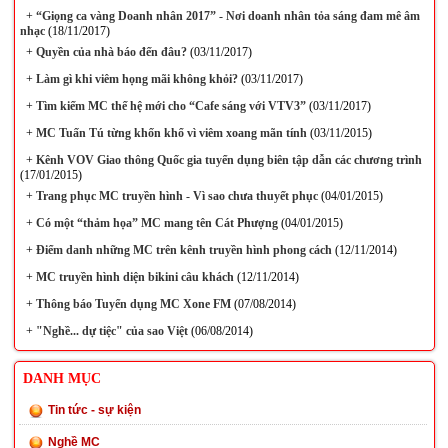
+
“Giọng ca vàng Doanh nhân 2017” - Nơi doanh nhân tỏa sáng đam mê âm
nhạc
(18/11/2017)
+
Quyền của nhà báo đến đâu?
(03/11/2017)
+
Làm gì khi viêm họng mãi không khỏi?
(03/11/2017)
+
Tìm kiếm MC thế hệ mới cho “Cafe sáng với VTV3”
(03/11/2017)
+
MC Tuấn Tú từng khốn khổ vì viêm xoang mãn tính
(03/11/2015)
+
Kênh VOV Giao thông Quốc gia tuyển dụng biên tập dẫn các chương trình
(17/01/2015)
+
Trang phục MC truyền hình - Vì sao chưa thuyết phục
(04/01/2015)
+
Có một “thảm họa” MC mang tên Cát Phượng
(04/01/2015)
+
Điểm danh những MC trên kênh truyền hình phong cách
(12/11/2014)
+
MC truyền hình diện bikini câu khách
(12/11/2014)
+
Thông báo Tuyển dụng MC Xone FM
(07/08/2014)
+
"Nghề... dự tiệc" của sao Việt
(06/08/2014)
DANH MỤC
Tin tức - sự kiện
Nghề MC