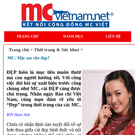
TRANG CHỦ
DANH MỤC
LIÊN HỆ
Trang chủ
>
Thời trang & Sức khoẻ
>
MC: Mặc sao cho đẹp?
ĐẸP luôn là mục tiêu muôn thưở
mà con người hướng tới. Với công
việc đòi hỏi sự xuất hiện trước công
chúng như MC, cái ĐẸP càng được
chú trọng. Nhân ngày Báo chí Việt
Nam, cùng mạn đàm về yếu tố
“Đẹp” trong thời trang của các MC.
BTV Hoài Anh
Chưa có nhận định nào tuyệt đối về sự
hơn thua giữa cái đẹp hình thức và nội