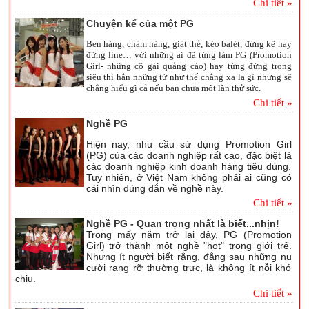
Chi tiết »
Chuyện kể của một PG
Ben hàng, châm hàng, giật thẻ, kéo balét, đứng kệ hay
đứng line… với những ai đã từng làm PG (Promotion
Girl- những cô gái quảng cáo) hay từng đứng trong
siêu thị hẳn những từ như thế chẳng xa lạ gì nhưng sẽ
chẳng hiểu gì cả nếu bạn chưa một lần thử sức.
Chi tiết »
Nghề PG
Hiện nay, nhu cầu sử dụng Promotion Girl
(PG) của các doanh nghiệp rất cao, đặc biệt là
các doanh nghiệp kinh doanh hàng tiêu dùng.
Tuy nhiên, ở Việt Nam không phải ai cũng có
cái nhìn đúng đắn về nghề này.
Chi tiết »
Nghề PG - Quan trọng nhất là biết...nhịn!
Trong mấy năm trở lại đây, PG (Promotion
Girl) trở thành một nghề "hot" trong giới trẻ.
Nhưng ít người biết rằng, đằng sau những nụ
cười rạng rỡ thường trực, là không ít nỗi khó
chịu.
Chi tiết »