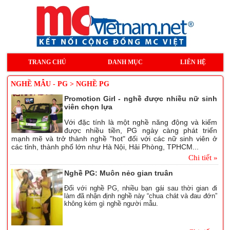
TRANG CHỦ
DANH MỤC
LIÊN HỆ
NGHỀ MẪU - PG > NGHỀ PG
Promotion Girl - nghề được nhiều nữ sinh
viên chọn lựa
Với đặc tính là một nghề năng động và kiếm
được nhiều tiền, PG ngày càng phát triển
mạnh mẽ và trở thành nghề "hot" đối với các nữ sinh viên ở
các tỉnh, thành phố lớn như Hà Nội, Hải Phòng, TPHCM...
Chi tiết »
Nghề PG: Muôn nẻo gian truân
Đối với nghề PG, nhiều bạn gái sau thời gian đi
làm đã nhận định nghề này “chua chát và đau đớn”
không kém gì nghề người mẫu.