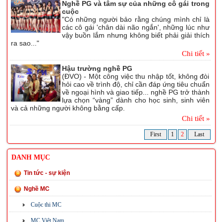
Nghề PG và tâm sự của những cô gái trong
cuộc
"Có những người bảo rằng chúng mình chỉ là
các cô gái 'chân dài não ngắn', những lúc như
vậy buồn lắm nhưng không biết phải giải thích
ra sao..."
Chi tiết »
Hậu trường nghề PG
(ĐVO) - Một công việc thu nhập tốt, không đòi
hỏi cao về trình độ, chỉ cần đáp ứng tiêu chuẩn
về ngoại hình và giao tiếp... nghề PG trở thành
lựa chọn “vàng” dành cho học sinh, sinh viên
và cả những người không bằng cấp.
Chi tiết »
First
1
2
Last
DANH MỤC
Tin tức - sự kiện
Nghề MC
Cuộc thi MC
MC Việt Nam