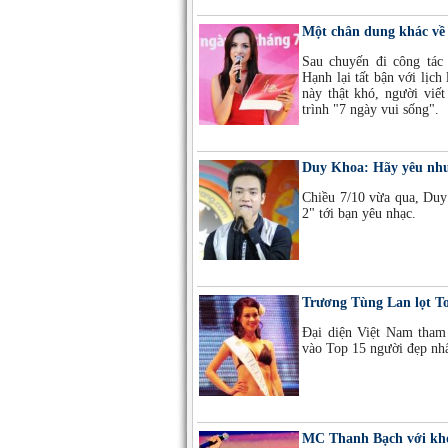
Một chân dung khác v
Sau chuyến đi công tá
Hạnh lại tất bận với lịch
này thật khó, người viế
trình "7 ngày vui sống".
Duy Khoa: Hãy yêu như
Chiều 7/10 vừa qua, Duy 
2" tới bạn yêu nhạc.
Trương Tùng Lan lọt Top
Đại diện Việt Nam tham 
vào Top 15 người đẹp nhấ
MC Thanh Bạch với kh