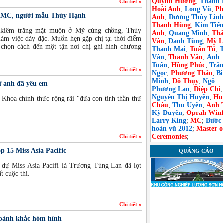
Quỳnh Hương
;
Thanh 
Chi tiết »
Hoài Anh
;
Long Vũ
;
Ph
ề MC, người mẫu Thúy Hạnh
Anh
;
Dương Thùy Lin
Thanh Hùng
;
Kim Tiế
c kiêm trăng mặt muộn ở Mỹ cùng chồng, Thúy
Anh
;
Quang Minh
;
Th
 làm việc dày đặc. Muốn hẹn gặp chị tại thời điểm
Vân
;
Danh Tùng
;
Mỹ L
t chọn cách đến một tận nơi chị ghi hình chương
Thanh Mai
;
Tuấn Tú
;
Vân
;
Thanh Vân
;
Anh
Tuấn
;
Hồng Phúc
;
Trầ
Chi tiết »
Ngọc
;
Phương Thảo
;
B
Minh
;
Đỗ Thụy
;
Ngô
 anh đã yêu em
Phương Lan
;
Diệp Chi
;
Nguyễn Thị Huyền
;
Hu
Khoa chính thức rộng rãi "đứa con tinh thần thứ
Châu
;
Thu Uyên
;
Anh 
Kỳ Duyên
;
Oprah Winf
Larry King
;
MC
;
Bước
hoàn vũ 2012
;
Master o
Ceremonies
;
Chi tiết »
 15 Miss Asia Pacific
QUẢNG CÁO
dự Miss Asia Pacifi là Trương Tùng Lan đã lọt
t cuộc thi.
Chi tiết »
oảnh khắc hóm hỉnh