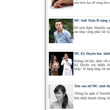
ảnh lãnh đạo để nâng tầm q
MC Anh Tuấn lỗ nặng vì
Để mời được Westlife s
âm nhạc cũng phải vất v
MC Kỳ Duyên hát, khiê
Không chỉ hát, nhảy với
Kỳ Duyên còn khiến ch
nhảy" bị lúng túng với nh
Xôn xao nữ MC xinh đẹp
Thông tin nghị sĩ Tomohir
hôn nhân nhanh chóng xô