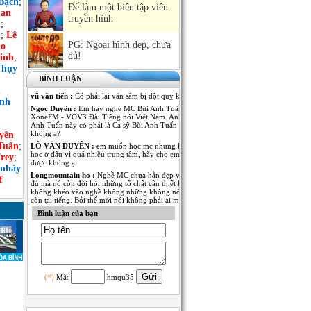
Bạch
;
Để làm một biên tập viên
an
truyền hình
h
;
n
;
Lê
PG: Ngoại hình đẹp, chưa
ảo
đủ!
inh
;
Thụy
BÌNH LUẬN
n
vũ văn tiến :
Có phải lại văn sâm bị đột quỵ không
ình
Ngọc Duyên :
Em hay nghe MC Bùi Anh Tuấn dẫn Kênh
XoneFM - VOV3 Đài Tiếng nói Việt Nam. Anh MC Bùi
Anh Tuấn này có phải là Ca sỹ Bùi Anh Tuấn - The Voice
không ạ?
yền
Tuấn
;
LÒ VĂN DUYÊN :
em muốn học mc nhưng không biết
học ở đâu vì quá nhiều trung tâm, hãy cho em lời khuyên
rey
;
được không ạ
 nhảy
Longmountain ho :
Nghề MC chưa hẳn đẹp và nổi tiếng là
f
đủ mà nó còn đòi hỏi những tố chất cần thiết khác. nếu
không khéo vào nghề không những không nổi tiếng mà
còn tai tiếng. Bởi thế mới nói không phải ai muốn làm MC
cũng được.
Bình luận của bạn
Anh Kim :
Em muốn có thêm thông tin về MC Thái Dương
của Đài PT-TH Long An. Anh ấy dẫn rất nhiều thể loại
chương trình từ thời sự đến giải trí đều rất thu hút. Mong
MC Việt Nam cho em biết thêm nhiều thông tin của anh
MC này!
Ngô Thu Thủy :
Mỗi người một vẻ, 10 phân vẹn...9.5 :).
Mỗi người đã thể hiện rất tốt trong vị trí của mình! Chúc
(*)
Mã:
hmqu35
các anh chị thành công và cố gắng hơn nữa trong nghề MC
cũng như trong cuộc sống của mình!
Nguyễn Thúy An :
Em cũng ít theo dõi chương trình VTV6