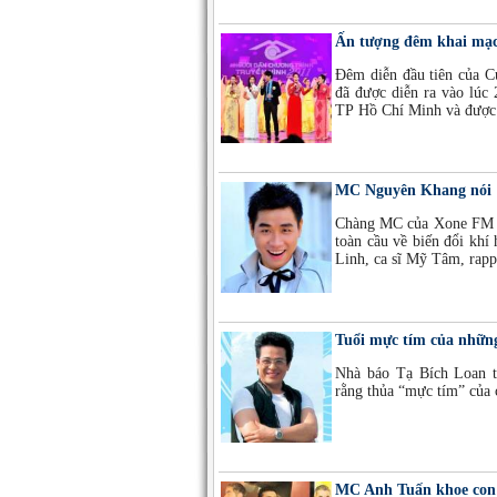
Ấn tượng đêm khai mạc
Đêm diễn đầu tiên của C
đã được diễn ra vào lúc 
TP Hồ Chí Minh và được 
MC Nguyên Khang nói '
Chàng MC của Xone FM vừ
toàn cầu về biến đổi kh
Linh, ca sĩ Mỹ Tâm, rapp
Tuổi mực tím của những
Nhà báo Tạ Bích Loan th
rằng thủa “mực tím” của
MC Anh Tuấn khoe con 