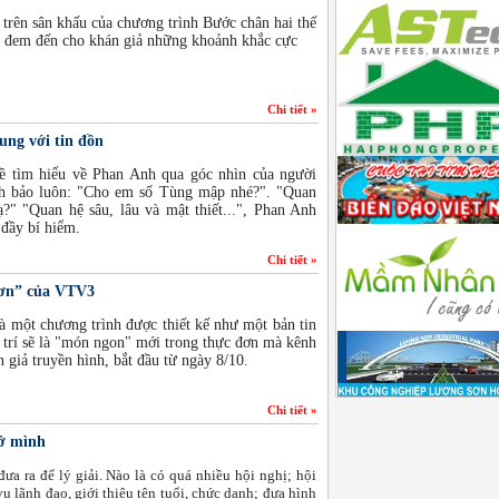
 trên sân khấu của chương trình Bước chân hai thế
 đem đến cho khán giả những khoảnh khắc cực
Chi tiết »
ng với tin đồn
đề tìm hiểu về Phan Anh qua góc nhìn của người
nh bảo luôn: "Cho em số Tùng mập nhé?". "Quan
?" "Quan hệ sâu, lâu và mật thiết...", Phan Anh
đầy bí hiểm.
Chi tiết »
đơn” của VTV3
là một chương trình được thiết kế như một bản tin
i trí sẽ là "món ngon" mới trong thực đơn mà kênh
iả truyền hình, bắt đầu từ ngày 8/10.
Chi tiết »
 ở mình
a ra để lý giải. Nào là có quá nhiều hội nghị; hội
ụ lãnh đạo, giới thiệu tên tuổi, chức danh; đưa hình