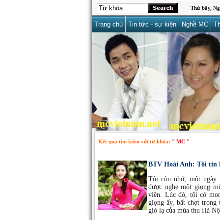
Thứ bẩy, Ng
Trang chủ
Tin tức - sự kiện
Nghề MC
Th
Kết quả tìm kiếm với từ khóa:
" MC "
BTV Hoài Anh: Tôi tin
Tôi còn nhớ, một ngày nọ
được nghe một giọng mi
viên. Lúc đó, tôi có mo
giọng ấy, bất chợt trong
gió lạ của mùa thu Hà Nộ