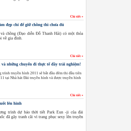
Chi tiết »
 đẹp chỉ để giữ chồng thì chưa đủ
 và chồng (Đạo diễn Đỗ Thanh Hải) có một thỏa
i về gia đình.
Chi tiết »
h và những chuyến đi thực tế đầy trải nghiệm!
trình truyền hình 2011 sẽ bắt đầu đêm thi đầu tiên
11 tại Nhà hát Đài truyền hình và được truyền hình
Chi tiết »
uốt lên hình
ng trình dự báo thời tiết Park Eun -ji của đài
 đã gây tranh cãi vì trang phục sexy lên truyền