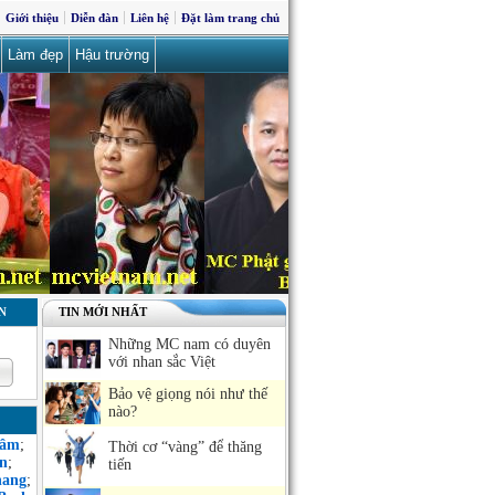
Giới thiệu
Diễn đàn
Liên hệ
Đặt làm trang chủ
Làm đẹp
Hậu trường
N
TIN MỚI NHẤT
Những MC nam có duyên
với nhan sắc Việt
Bảo vệ giọng nói như thế
nào?
Sâm
;
Thời cơ “vàng” để thăng
n
;
tiến
hang
;