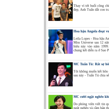
Thay vì tới buổi công c
đẹp, Anh Tuấn dắt con tra
Hoa hậu Angola đoạt vư
Leila Lopes - Hoa hậu An
Miss Universe sau 12 nă
hiệu này vào năm 1999.
chung kết diễn ra ở Sao P
MC Tuấn Tú: Rất sợ hô
Tôi không muốn kết hôn đ
sau này - Tuấn Tú chia sẻ
MC cười ngặt nghẽo khi
Do phóng viên viết tin q
ngặt nghẽo và cầm bản t