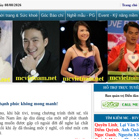
ày 08/08/2026
Trang chủ
ời trang & Sức khoẻ
Góc Báo chí
Nghề mẫu - PG
Event - Kỹ năng mềm
HỖ TRỢ TRỰC TUYẾ
Ban quản trị Diễn đàn
 hạnh phúc không mong manh!
, khi bật tivi, trong chương trình thời sự, tôi
ền Nam ấm áp dịu dàng của một nữ phát thanh
TÌM KIẾM MC - BTV
ng muốn được gặp cô ngoài đời để nghe lại chất
Quyền Linh
;
Lại Văn 
 tôi khi ấy đã thoảng một ý nghĩ, cô như một cơn
Diễm Quỳnh
;
Anh Quâ
i.
Ngọc Oanh
;
Nguyên K