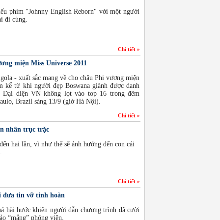
hiếu phim "Johnny English Reborn" với một người
i đi cùng.
Chi tiết »
ơng miện Miss Universe 2011
gola - xuất sắc mang về cho châu Phi vương miện
m kể từ khi người đẹp Boswana giành được danh
 Đại diện VN không lọt vào top 16 trong đêm
aulo, Brazil sáng 13/9 (giờ Hà Nội).
Chi tiết »
n nhân trục trặc
ến hai lần, vì như thế sẽ ảnh hưởng đến con cái
.
Chi tiết »
 đưa tin vỡ tinh hoàn
uá hài hước khiến người dẫn chương trình đã cười
hảo “mắng” phóng viên.