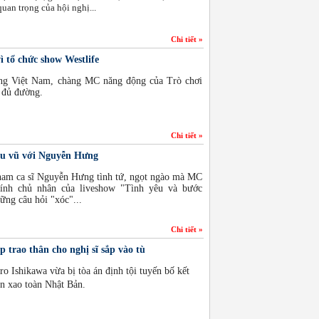
uan trọng của hội nghị...
Chi tiết »
 tổ chức show Westlife
ang Việt Nam, chàng MC năng động của Trò chơi
ả đủ đường.
Chi tiết »
u vũ với Nguyễn Hưng
 nam ca sĩ Nguyễn Hưng tình tứ, ngọt ngào mà MC
ính chủ nhân của liveshow "Tình yêu và bước
ững câu hỏi "xóc"...
Chi tiết »
 trao thân cho nghị sĩ sắp vào tù
o Ishikawa vừa bị tòa án định tội tuyến bố kết
n xao toàn Nhật Bản.