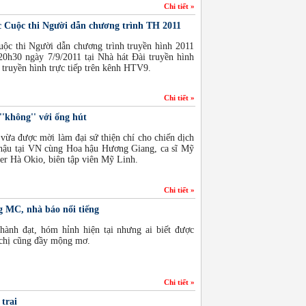
Chi tiết »
 Cuộc thi Người dẫn chương trình TH 2011
uộc thi Người dẫn chương trình truyền hình 2011
20h30 ngày 7/9/2011 tại Nhà hát Đài truyền hình
truyền hình trực tiếp trên kênh HTV9.
Chi tiết »
'không'' với ống hút
a được mời làm đại sứ thiện chí cho chiến dịch
í hậu tại VN cùng Hoa hậu Hương Giang, ca sĩ Mỹ
er Hà Okio, biên tập viên Mỹ Linh.
Chi tiết »
 MC, nhà báo nổi tiếng
ành đạt, hóm hỉnh hiện tại nhưng ai biết được
 chị cũng đầy mộng mơ.
Chi tiết »
trai