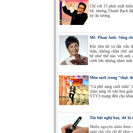
Chỉ với 15 phút xuất hiện
hệ, nhưng Thanh Bạch đã
kỳ ấn tượng.
MC Phan Anh: Sống chu
Khi liên hệ và đặt vấn 
thân, không chần chừ a
hệ như thế nào với anh ạ
cười lớn nhưng nheo mắt 
Món mới trong “thực 
"Cà phê sáng cuối tuần" 
chào sáng về văn hóa giả
VTV3 mang đến cho khán g
Tin hội nghị hay, dở là
Nhiều nguyên nhân được đư
nghị chủ yếu chỉ để phục v