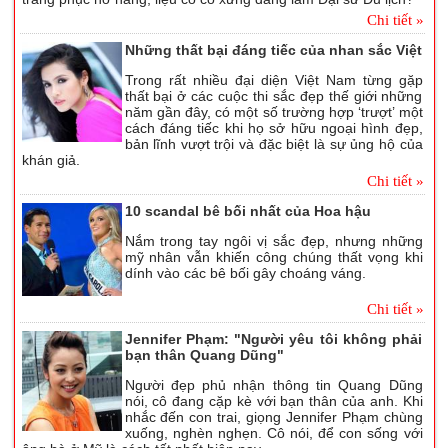
Chi tiết »
Những thất bại đáng tiếc của nhan sắc Việt
Trong rất nhiều đại diện Việt Nam từng gặp
thất bại ở các cuộc thi sắc đẹp thế giới những
năm gần đây, có một số trường hợp ‘trượt’ một
cách đáng tiếc khi họ sở hữu ngoại hình đẹp,
bản lĩnh vượt trội và đặc biệt là sự ủng hộ của
khán giả.
Chi tiết »
10 scandal bê bối nhất của Hoa hậu
Nắm trong tay ngôi vị sắc đẹp, nhưng những
mỹ nhân vẫn khiến công chúng thất vọng khi
dính vào các bê bối gây choáng váng.
Chi tiết »
Jennifer Phạm: "Người yêu tôi không phải
bạn thân Quang Dũng"
Người đẹp phủ nhận thông tin Quang Dũng
nói, cô đang cặp kè với bạn thân của anh. Khi
nhắc đến con trai, giọng Jennifer Phạm chùng
xuống, nghèn nghẹn. Cô nói, để con sống với