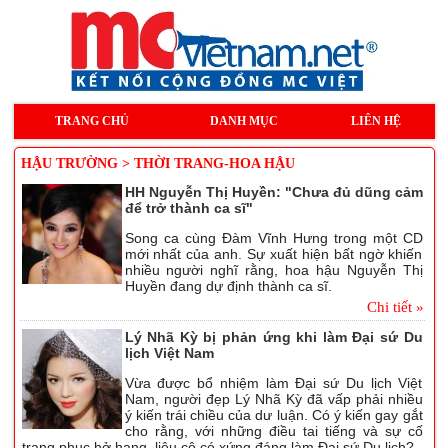
TRANG CHỦ
DANH MỤC
LIÊN HỆ
HẬU TRƯỜNG > THỜI TRANG-HOA HẬU
HH Nguyễn Thị Huyền: "Chưa đủ dũng cảm
để trở thành ca sĩ"
Song ca cùng Đàm Vĩnh Hưng trong một CD
mới nhất của anh. Sự xuất hiện bất ngờ khiến
nhiều người nghĩ rằng, hoa hậu Nguyễn Thị
Huyền đang dự định thành ca sĩ.
Chi tiết »
Lý Nhã Kỳ bị phản ứng khi làm Đại sứ Du
lịch Việt Nam
Vừa được bổ nhiệm làm Đại sứ Du lịch Việt
Nam, người đẹp Lý Nhã Kỳ đã vấp phải nhiều
ý kiến trái chiều của dư luận. Có ý kiến gay gắt
cho rằng, với những điều tai tiếng và sự cố
trang phục hở hang, liệu cô có xứng đáng làm Đại sứ Du lịch?