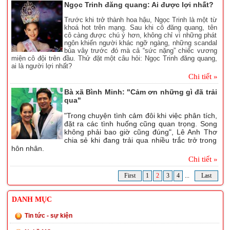
Ngọc Trinh đăng quang: Ai được lợi nhất?
Trước khi trở thành hoa hậu, Ngọc Trinh là một từ
khoá hot trên mạng. Sau khi cô đăng quang, tên
cô càng được chú ý hơn, không chỉ vì những phát
ngôn khiến người khác ngỡ ngàng, những scandal
bủa vây trước đó mà cả “sức nặng” chiếc vương
miện cô đội trên đầu. Thử đặt một câu hỏi: Ngọc Trinh đăng quang,
ai là người lợi nhất?
Chi tiết »
Bà xã Bình Minh: "Cảm ơn những gì đã trải
qua"
"Trong chuyện tình cảm đôi khi việc phân tích,
đặt ra các tình huống cũng quan trọng. Song
không phải bao giờ cũng đúng", Lê Anh Thơ
chia sẻ khi đang trải qua nhiều trắc trở trong
hôn nhân.
Chi tiết »
First
1
2
3
4
...
Last
DANH MỤC
Tin tức - sự kiện